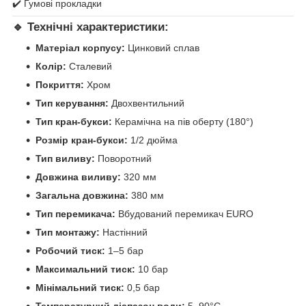
✔️ Гумові прокладки
🔹
Технічні характеристики:
Матеріал корпусу:
Цинковий сплав
Колір:
Сталевий
Покриття:
Хром
Тип керування:
Двохвентильний
Тип кран-букси:
Керамічна на пів оберту (180°)
Розмір кран-букси:
1/2 дюйма
Тип виливу:
Поворотний
Довжина виливу:
320 мм
Загальна довжина:
380 мм
Тип перемикача:
Вбудований перемикач EURO
Тип монтажу:
Настінний
Робочий тиск:
1–5 бар
Максимальний тиск:
10 бар
Мінімальний тиск:
0,5 бар
Температурний діапазон води:
5–90°C