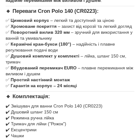
надійне перемикання між виливом і душем
.
🔹
Переваги Cron Polo 140 (CR0223):
✅
Цинковий корпус
– легкий та доступний за ціною
✅
Хромоване покриття
– захист від корозії та легкий догляд
✅
Поворотний вилив 320 мм
– зручний для використання у
ванній та умивальнику
✅
Керамічні кран-букси (180°)
– надійність і плавне
регулювання подачі води
✅
Душовий комплект у комплекті
– лійка, шланг 150 см,
тримач
✅
Вбудований перемикач EURO
– плавне перемикання між
виливом і душем
✅
Простий настінний монтаж
✅
Гарантія на корпус – 24 місяці
🔹
Комплектація:
✔️ Змішувач для ванни Cron Polo 140 (CR0223)
✔️ Душовий шланг 150 см
✔️ Режимна ручна лійка
✔️ Тримач для лійки ("Рожок")
✔️ Ексцентрики
✔️ Чашки