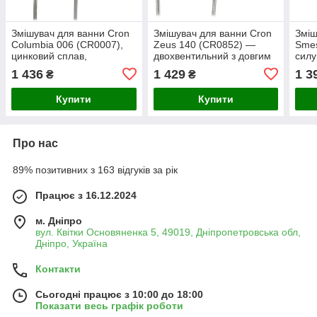
Змішувач для ванни Cron
Змішувач для ванни Cron
Зміш
Columbia 006 (CR0007),
Zeus 140 (CR0852) —
Smes
цинковий сплав,
двохвентильний з довгим
силу
одноважільний,
виливом, металевий
хром
1 436
1 429
1 3
₴
₴
хромований, з
корпус з цинкового сплаву
пово
поворотним виливом 300
мм
Купити
Купити
мм
Про нас
89% позитивних з 163 відгуків за рік
Працює з 16.12.2024
м. Дніпро
вул. Квітки Основяненка 5, 49019, Дніпропетровська обл,
Дніпро, Україна
Контакти
Сьогодні працює з 10:00 до 18:00
Показати весь графік роботи