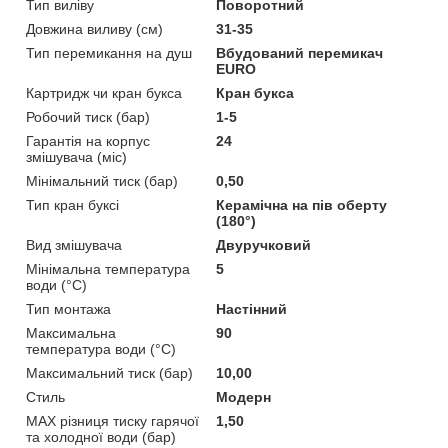
Тип виліву
Поворотний
Довжина виливу (см)
31-35
Тип перемикання на душ
Вбудований перемикач
EURO
Картридж чи кран букса
Кран букса
Робочий тиск (бар)
1-5
Гарантія на корпус
24
змішувача (міс)
Мінімальний тиск (бар)
0,50
Тип кран буксі
Керамічна на пів оберту
(180°)
Вид змішувача
Двуручковий
Мінімальна температура
5
води (°C)
Тип монтажа
Настінний
Максимальна
90
температура води (°C)
Максимальний тиск (бар)
10,00
Стиль
Модерн
MAX різниця тиску гарячої
1,50
та холодної води (бар)