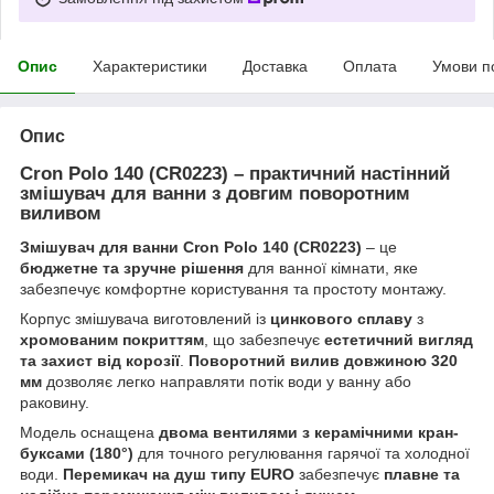
Опис
Характеристики
Доставка
Оплата
Умови п
Опис
Cron Polo 140 (CR0223) – практичний настінний
змішувач для ванни з довгим поворотним
виливом
Змішувач для ванни Cron Polo 140 (CR0223)
– це
бюджетне та зручне рішення
для ванної кімнати, яке
забезпечує комфортне користування та простоту монтажу.
Корпус змішувача виготовлений із
цинкового сплаву
з
хромованим покриттям
, що забезпечує
естетичний вигляд
та захист від корозії
.
Поворотний вилив довжиною 320
мм
дозволяє легко направляти потік води у ванну або
раковину.
Модель оснащена
двома вентилями з керамічними кран-
буксами (180°)
для точного регулювання гарячої та холодної
води.
Перемикач на душ типу EURO
забезпечує
плавне та