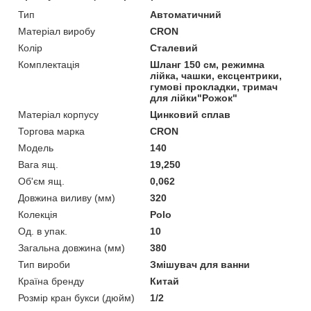
Тип
Автоматичний
Матеріал виробу
CRON
Колір
Сталевий
Комплектація
Шланг 150 см, режимна
лійка, чашки, ексцентрики,
гумові прокладки, тримач
для лійки"Рожок"
Матеріал корпусу
Цинковий сплав
Торгова марка
CRON
Мoдель
140
Вага ящ.
19,250
Об'єм ящ.
0,062
Довжина виливу (мм)
320
Колекція
Polo
Од. в упак.
10
Загальна довжина (мм)
380
Тип вироби
Змішувач для ванни
Країна бренду
Китай
Розмір кран букси (дюйм)
1/2