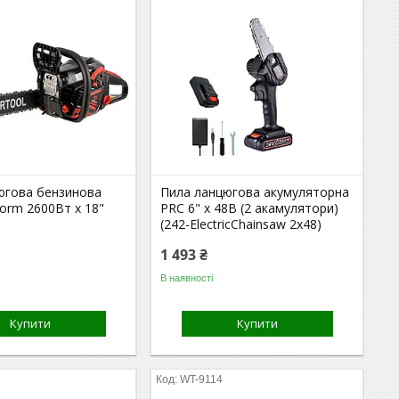
югова бензинова
Пила ланцюгова акумуляторна
Storm 2600Вт x 18"
PRC 6" x 48В (2 акамулятори)
(242-ElectricChainsaw 2x48)
1 493 ₴
В наявності
Купити
Купити
WT-9114