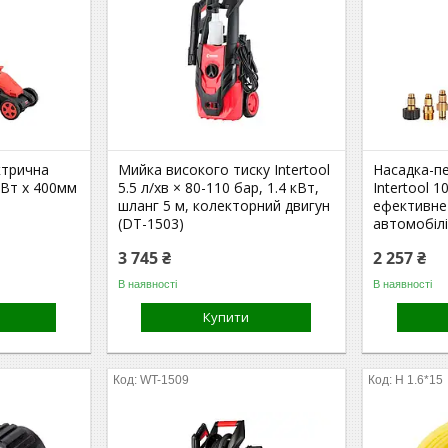
ктрична
Мийка високого тиску Intertool
Насадка-п
0Вт x 400мм
5.5 л/хв × 80-110 бар, 1.4 кВт,
Intertool 1
шланг 5 м, колекторний двигун
ефективне
(DT-1503)
автомобілі
3 745 ₴
2 257 ₴
В наявності
В наявності
Купити
WT-1509
Н 1.6*15