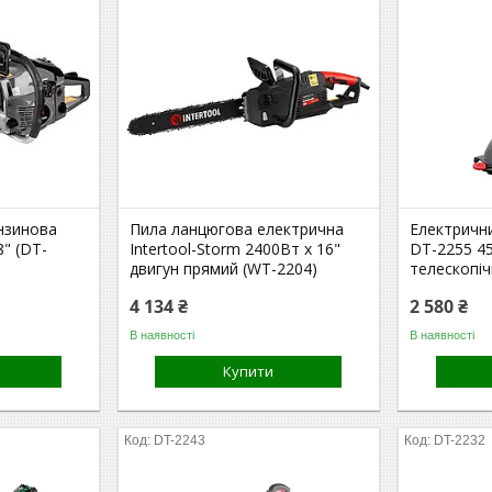
нзинова
Пила ланцюгова електрична
Електрични
8" (DT-
Intertool-Storm 2400Вт x 16"
DT-2255 45
двигун прямий (WT-2204)
телескопі
4 134 ₴
2 580 ₴
В наявності
В наявності
Купити
DT-2243
DT-2232