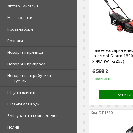
Ліхтарі, мигалки
М'які іграшки
Ігрові набори
Розваги
Газонокосарка еле
Новорічні гірлянди
Intertool-Storm 180
x 40л (WT-2265)
Новорічні прикраси
6 598 ₴
Новорічна атрибутика,
В наявності
статуетки
Штучні ялинки
Купити
Шланги для води
DT-1580
Змішувачі та комплектуючі
Полив