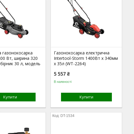
а газонокосарка
Газонокосарка електрична
1200 Вт, ширина 320
Intertool-Storm 1400Вт x 340мм
бірник 30 л, модель
x 35л (WT-2264)
5 557 ₴
В наявності
Купити
Купити
DT-1534