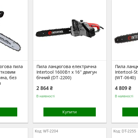
югова пила
Пила ланцюгова електрична
Пила ланц
ітковим
Intertool 1600Вт x 16" двигун
Intertool-
ина, без
бічний (DT-2200)
(WT-0640)
m
2 864 ₴
4 809 ₴
В наявності
В наявності
Купити
WT-2204
DT-2255