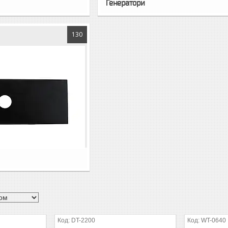
Генератори
130
DT-2200
WT-0640