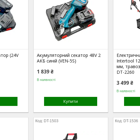
тор (24V
Акумуляторний секатор 48V 2
Електричн
АКБ синій (VEN-5S)
Intertool 
мм, травоз
1 839 ₴
DT-2260
В наявності
3 499 ₴
В наявності
Купити
DT-1503
DT-1536