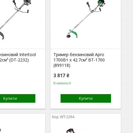
зиновий Intertool
Тример бензиновий Apro
2см³ (DT-2232)
1700Вт x 42.7см³ BT-1700
(899118)
3 817 ₴
В наявності
Купити
Купити
WT-2264