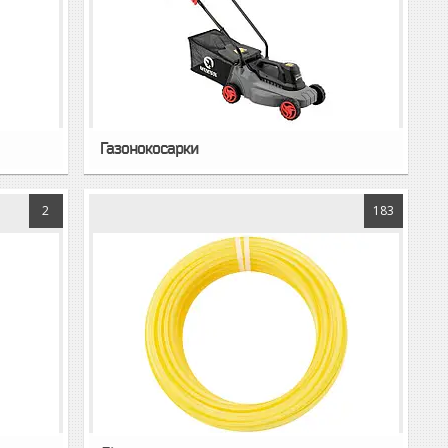
Газонокосарки
2
183