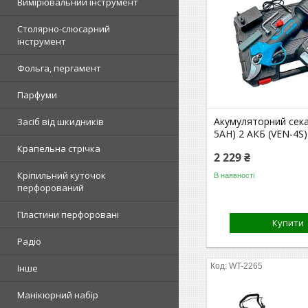
Вимірювальний інструмент
Столярно-слюсарний
інструмент
Фольга, пергамент
Парфуми
Акумуляторний сека
Засіб від шкидників
5AH) 2 АКБ (VEN-4S)
Крапельна стрічка
2 229 ₴
Кріпильний куточок
В наявності
перфорований
Пластини перфоровані
Купити
Радіо
WT-2265
Інше
Манікюрний набір