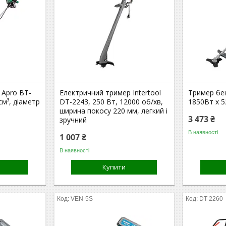
 Apro BT-
Електричний тример Intertool
Тример бен
см³, діаметр
DT-2243, 250 Вт, 12000 об/хв,
1850Вт x 5
ширина покосу 220 мм, легкий і
3 473 ₴
зручний
В наявності
1 007 ₴
В наявності
Купити
VEN-5S
DT-2260