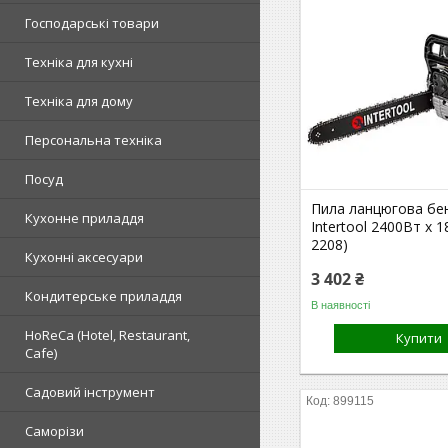
Господарські товари
Техніка для кухні
Техніка для дому
Персональна техніка
Посуд
Пила ланцюгова бе
Кухонне приладдя
Intertool 2400Вт x 1
2208)
Кухонні аксесуари
3 402 ₴
Кондитерське приладдя
В наявності
HoReCa (Hotel, Restaurant,
Купити
Cafe)
Садовий інструмент
899115
Саморізи