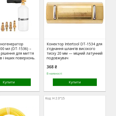
еногенератор
Конектор Intertool DT-1534 для
000 мл (DT-1536) –
з'єднання шлангів високого
 рішення для миття
тиску 20 мм — міцний латунний
в і інших поверхонь.
подовжувач
368 ₴
В наявності
Купити
Купити
Н 2.0*15