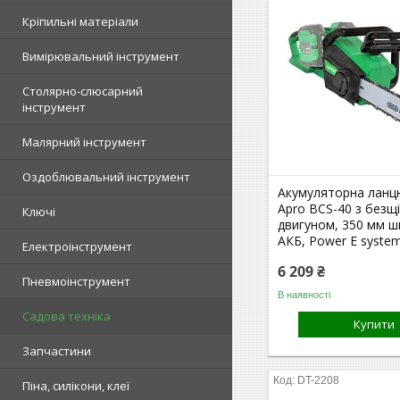
Кріпильні матеріали
Вимірювальний інструмент
Столярно-слюсарний
інструмент
Малярний інструмент
Оздоблювальний інструмент
Акумуляторна ланц
Apro BCS-40 з безщ
Ключі
двигуном, 350 мм ш
АКБ, Power E syste
Електроінструмент
6 209 ₴
Пневмоінструмент
В наявності
Садова техніка
Купити
Запчастини
DT-2208
Піна, силікони, клеї