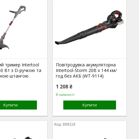
й тример Intertool
Повітродувка акумуляторна
0 Вт з D-ручкою та
Intertool-Storm 20В x 144 км/
чною штангою
год без АКБ (WT-9114)
1 208 ₴
В наявності
Купити
Купити
899118