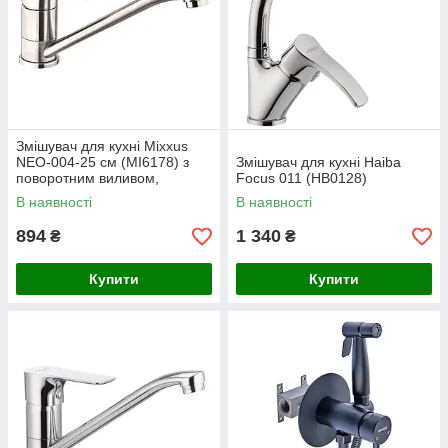
Змішувач для кухні Mixxus
NEO-004-25 см (MI6178) з
Змішувач для кухні Haiba
поворотним виливом,
Focus 011 (HB0128)
одноважільний, нержавіюча
В наявності
В наявності
сталь
894
1 340
₴
₴
Купити
Купити