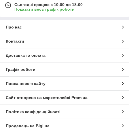
(93) 417-18-18
Сьогодні працює з 10:00 до 18:00
Показати весь графік роботи
E-mail:
narasivan021@gmail.com
Контактна особа:
Іван Нарась
Адреса: вул. Квітки-Основ’яненка, 5, м. Дніпро, 49019
Графік роботи: Пн–Пт — з 10:00 до 18:00; Сб–Нд — вихідні
Про нас
Контакти
Доставка та оплата
Графік роботи
Повна версія сайту
Сайт створено на маркетплейсі
Prom.ua
Політика конфіденційності
Продавець на Bigl.ua