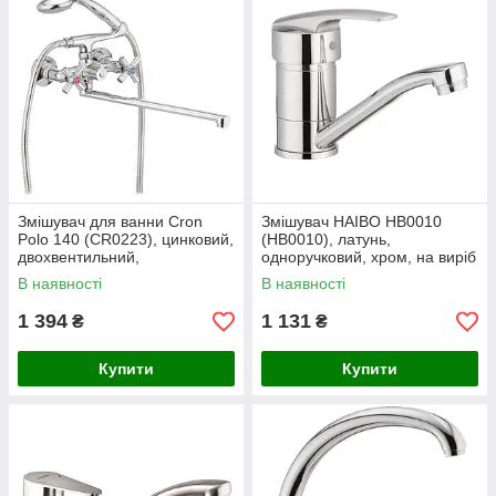
Змішувач для ванни Cron
Змішувач HAIBO HB0010
Polo 140 (CR0223), цинковий,
(HB0010), латунь,
двохвентильний,
одноручковий, хром, на виріб
хромований, з поворотним
В наявності
В наявності
виливом 320 мм
1 394
1 131
₴
₴
Купити
Купити