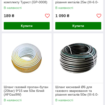
комплекту Турист (GP-0008)
різання металів 25м (III-6.0-
2.0 ДСТУ9356-75 Украина)
В наявності
В наявності
(6-25М)
189
1 090
₴
₴
Купити
Купити
Шланг газовий пропан-бутан
Шланг кисневий Ø6 для
(20bar) 9*15 мм 50м білий
газового зварювання та
(AFGas9W)
різання металів 50м (III-6.0-
2.0 ДСТУ9356-75 Україна) (6-
В наявності
В наявності
50М)