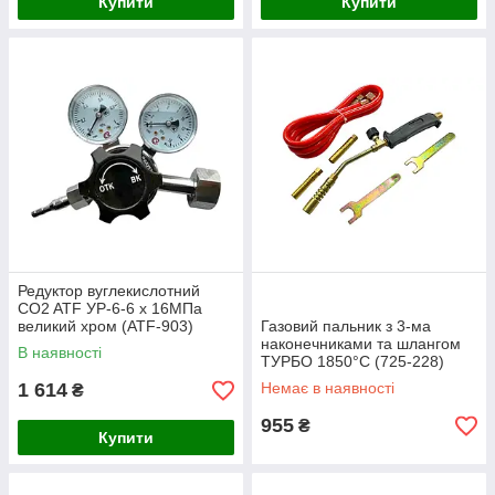
Купити
Купити
Редуктор вуглекислотний
CO2 ATF УР-6-6 x 16МПа
великий хром (ATF-903)
Газовий пальник з 3-ма
наконечниками та шлангом
В наявності
ТУРБО 1850°C (725-228)
1 614
Немає в наявності
₴
955
₴
Купити