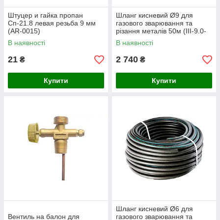
Штуцер и гайка пропан
Шланг кисневий Ø9 для
Сп-21.8 левая резьба 9 мм
газового зварювання та
(AR-0015)
різання металів 50м (III-9.0-
2.0 ДСТУ9356-75 Україна) (9-
В наявності
В наявності
50М)
21
2 740
₴
₴
Купити
Купити
Шланг кисневий Ø6 для
Вентиль на балон для
газового зварювання та