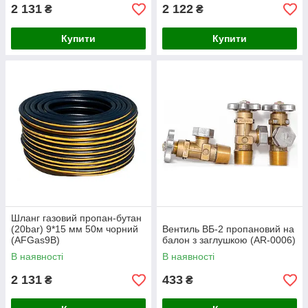
2 131
2 122
₴
₴
Купити
Купити
Шланг газовий пропан-бутан
(20bar) 9*15 мм 50м чорний
Вентиль ВБ-2 пропановий на
(AFGas9B)
балон з заглушкою (AR-0006)
В наявності
В наявності
2 131
433
₴
₴