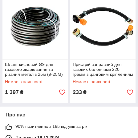
Шланг кисневий Ø9 для
Пристрій заправний для
газового зварювання та
газових балончиків 220
різання металів 25м (9-25М)
грамм з цанговим кріпленням
350мм VITA (AG-9510)
Немає в наявності
Немає в наявності
1 397
233
₴
₴
Про нас
90% позитивних з 165 відгуків за рік
Працює з 16.12.2024