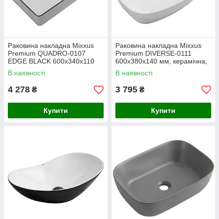
Раковина накладна Mixxus
Раковина накладна Mixxus
Premium QUADRO-0107
Premium DIVERSE-0111
EDGE BLACK 600х340х110
600х380х140 мм, керамічна,
мм, біло-чорна, прямокутна
глянцева, без отвору під
В наявності
В наявності
(MP6521)
змішувач (MP6561)
4 278
3 795
₴
₴
Купити
Купити