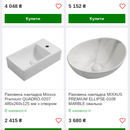
4 048
5 152
₴
₴
Купити
Купити
Раковина накладна Mixxus
Раковина накладна MIXXUS
Premium QUADRO-0207
PREMIUM ELLIPSE-0108
480х260х125 мм з отвором
MARBLE овальна
під змішувач, біла (MP6503)
400х330х145 мм мармуровий
В наявності
В наявності
колір глянцева
2 415
3 680
₴
₴