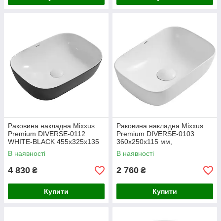
Раковина накладна Mixxus
Раковина накладна Mixxus
Premium DIVERSE-0112
Premium DIVERSE-0103
WHITE-BLACK 455х325х135
360х250х115 мм,
мм (MP6542)
прямокутна, глянцева
В наявності
В наявності
(MP6539)
4 830
2 760
₴
₴
Купити
Купити