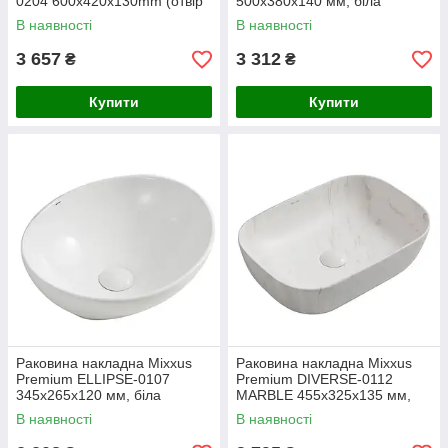
0204 600x420x130mm (отвір
500х380х140 мм, біла
під змішувач, перелив)
(MP6547)
В наявності
В наявності
(MP6719)
3 657
3 312
₴
₴
Купити
Купити
Раковина накладна Mixxus
Раковина накладна Mixxus
Premium ELLIPSE-0107
Premium DIVERSE-0112
345х265х120 мм, біла
MARBLE 455x325x135 мм,
(MP6525)
білий мармур (MP6543)
В наявності
В наявності