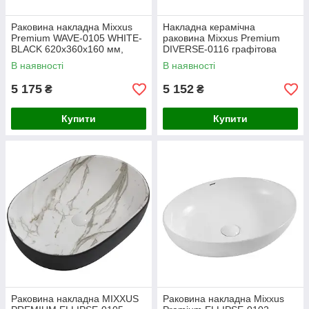
Раковина накладна Mixxus
Накладна керамічна
Premium WAVE-0105 WHITE-
раковина Mixxus Premium
BLACK 620х360х160 мм,
DIVERSE-0116 графітова
овальна, біло-чорна
матова 455x330x135 мм
В наявності
В наявності
(MP6558)
5 175
5 152
₴
₴
Купити
Купити
Раковина накладна MIXXUS
Раковина накладна Mixxus