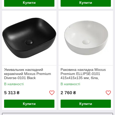
Купити
Купити
Умивальник накладний
Раковина накладна Mixxus
керамічний Mixxus Premium
Premium ELLIPSE-0101
Diverse-0101 Black
415х415х135 мм, біла,
490×395×150 мм (MP6485)
кругла, глянцева (MP6531)
В наявності
В наявності
5 313
2 760
₴
₴
Купити
Купити