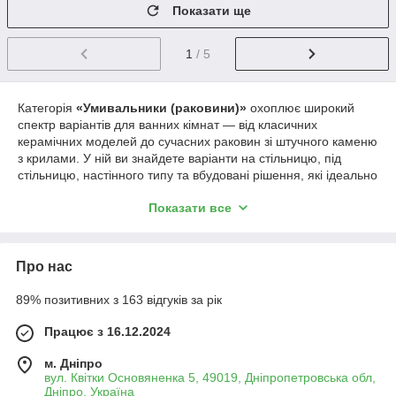
Показати ще
1
/ 5
Категорія
«Умивальники (раковини)»
охоплює широкий
спектр варіантів для ванних кімнат — від класичних
керамічних моделей до сучасних раковин зі штучного каменю
з крилами. У ній ви знайдете варіанти на стільницю, під
стільницю, настінного типу та вбудовані рішення, які ідеально
відповідають різним потребам і стилям інтер’єру.
Показати все
Популярні види умивальників:
Керамічні раковини
— класика, що вирізняється
довговічністю, глянцевою глазур'ю, простотою догляду
Про нас
та стійкістю до подряпин і подряпок.
Раковини зі штучного каменю з крилом
—
89% позитивних з 163 відгуків за рік
преміальні, стильні і функціональні — крила служать
Працює з 16.12.2024
місцем для аксесуарів і захистом стільниці від бризок.
Умивальники на стільницю
— модні накладні
м. Дніпро
раковини, які додають характер і динаміку дизайну.
вул. Квітки Основяненка 5, 49019, Дніпропетровська обл,
Дніпро, Україна