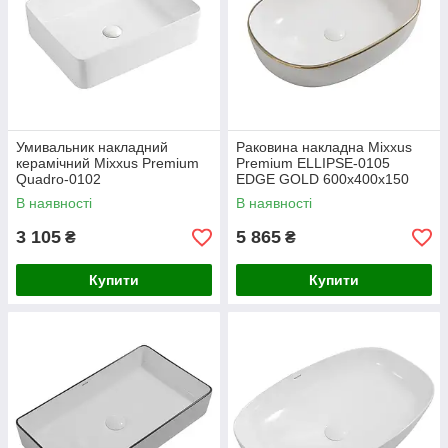
Умивальник накладний
Раковина накладна Mixxus
керамічний Mixxus Premium
Premium ELLIPSE-0105
Quadro-0102
EDGE GOLD 600х400х150
520x410x130mm (MP6488) з
мм, овальна, білий із золотим
В наявності
В наявності
прямокутною формою та
(MP6564)
білим глянцевим покриття
3 105
5 865
₴
₴
Купити
Купити