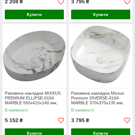
2 208
3 795
₴
₴
Купити
Купити
Раковина накладна MIXXUS
Раковина накладна Mixxus
PREMIUM ELLIPSE-0104
Premium DIVERSE-0104
MARBLE 550х415х140 мм,
MARBLE 370х370х135 мм,
овальна мармурова глянцева
квадратна, мармуровий колір
В наявності
В наявності
поверхня
(MP6537)
5 152
3 795
₴
₴
Купити
Купити