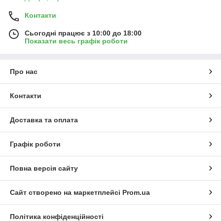
Під стільницю або врізні
— мінімізують видимі
межі, створюючи ефект безшовності і візуальної
Контакти
легкості.
Основні характеристики:
Сьогодні працює з 10:00 до 18:00
Показати весь графік роботи
Матеріал
: від класичної кераміки до сучасних
композитів і литого каменю — обирайте залежно від
стилю, міцності і простоти догляду.
Про нас
Форма
: кругла, овальна, прямокутна або
асиметрична — кожна створює різну атмосферу:
Контакти
м’якість, мінімалізм або чіткість ліній.
Функціональність
: умивальники з крилом додають
Доставка та оплата
практичності; гладкі поверхні і безободкові варіанти
(rimless) спрощують прибирання.
Розміри
варіюються: компактні 40–50 см для вузьких
Графік роботи
приміщень; стандартні 55–65 см — для середніх; місткі
70 см і більше — для просторих ванних.
Повна версія сайту
Переваги:
Гігієна та комфорт
— гладкі поверхні та хитрі
Сайт створено на маркетплейсі
Prom.ua
форми запобігають накопиченню бруду; повсякденна
чистота легка у підтримці.
Політика конфіденційності