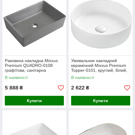
Раковина накладна Mixxus
Умивальник накладний
Premium QUADRO-0108
керамічний Mixxus Premium
графітова, санітарна
Topper-0101, круглий, білий,
порцеляна, матова поверхня
355x355x120 мм (MP6489)
В наявності
В наявності
5 888
2 622
₴
₴
Купити
Купити