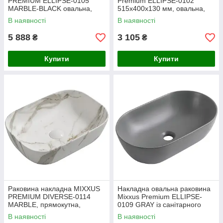
PREMIUM ELLIPSE-0105
Premium ELLIPSE-0102
MARBLE-BLACK овальна,
515х400х130 мм, овальна,
глянцева, мармуровий колір
біла, порцелянова (MP6551)
В наявності
В наявності
5 888
3 105
₴
₴
Купити
Купити
Раковина накладна MIXXUS
Накладна овальна раковина
PREMIUM DIVERSE-0114
Mixxus Premium ELLIPSE-
MARBLE, прямокутна,
0109 GRAY із санітарного
мармурове покриття
фарфору, графітова матова
В наявності
В наявності