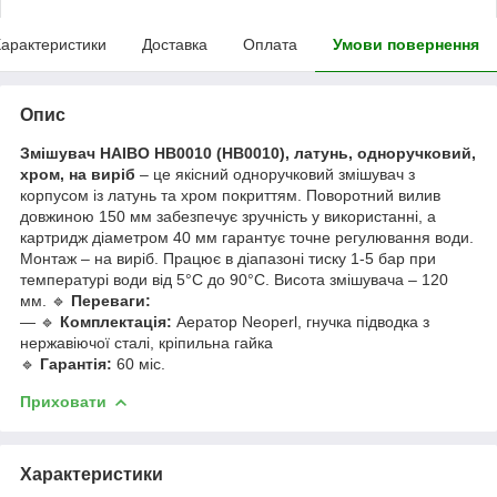
арактеристики
Доставка
Оплата
Умови повернення
Опис
Змішувач HAIBO HB0010 (HB0010), латунь, одноручковий,
хром, на виріб
– це якісний одноручковий змішувач з
корпусом із латунь та хром покриттям. Поворотний вилив
довжиною 150 мм забезпечує зручність у використанні, а
картридж діаметром 40 мм гарантує точне регулювання води.
Монтаж – на виріб. Працює в діапазоні тиску 1-5 бар при
температурі води від 5°C до 90°C. Висота змішувача – 120
мм. 🔹
Переваги:
— 🔹
Комплектація:
Аератор Neoperl, гнучка підводка з
нержавіючої сталі, кріпильна гайка
🔹
Гарантія:
60 міс.
Приховати
Характеристики