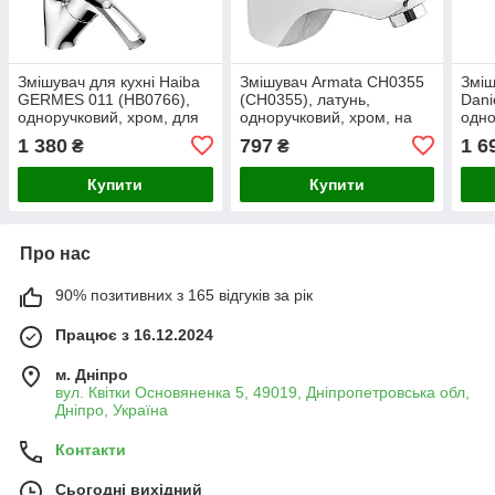
Змішувач для кухні Haiba
Змішувач Armata CH0355
Зміш
GERMES 011 (HB0766),
(CH0355), латунь,
Dani
одноручковий, хром, для
одноручковий, хром, на
одно
монтажу на виріб, з
виріб
лату
1 380
797
1 6
₴
₴
гнучким підключенням
макс
бар,
Купити
Купити
Про нас
90% позитивних з 165 відгуків за рік
Працює з 16.12.2024
м. Дніпро
вул. Квітки Основяненка 5, 49019, Дніпропетровська обл,
Дніпро, Україна
Контакти
Сьогодні вихідний