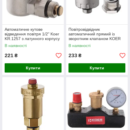
Автоматичне кутове
Повітровідвідник
відведення повітря 1/2" Koer
автоматичний прямий із
KR.1257 з латунного корпусу
зворотним клапаном KOER
для систем опалення
KR.1246 - 1/2" (KR3127)
В наявності
В наявності
(KR2687)
221
233
₴
₴
Купити
Купити