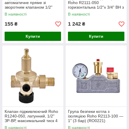
автоматичне пряме зі
Roho R2111-050
зворотним клапаном 1/2"
горизонтальна 1/2"х 3/4" ВН з
Koer KR.1254 (KR2667)
нержавіючої сталі (RO0164)
В наявності
В наявності
155
1 242
₴
₴
Купити
Купити
Клапан підживлюючий Roho
Група безпеки котла з
R1240-050, латунний, 1/2"
ізоляцією Roho R2113-100 —
ЗР-ВР, максимальний тиск 4
1" (3 бар) (RO0221)
бар
В наявності
В наявності