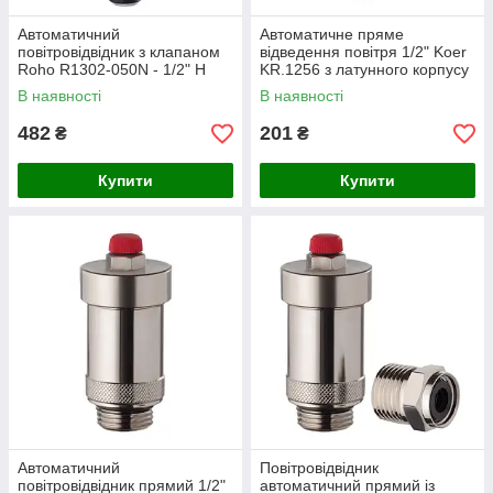
Автоматичний
Автоматичне пряме
повітровідвідник з клапаном
відведення повітря 1/2" Koer
Roho R1302-050N - 1/2" Н
KR.1256 з латунного корпусу
(нікель) для систем
для опалювальних систем
В наявності
В наявності
опалення(RO0140)
(KR2686)
482
201
₴
₴
Купити
Купити
Автоматичний
Повітровідвідник
повітровідвідник прямий 1/2"
автоматичний прямий із