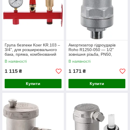
Група безпеки Koer KR.103 –
Амортизатор гідроударів
3/4", для розширювального
Roho R1250-050 — 1/2"
бака, пряма, комбінований
зовнішня різьба, PN50,
корпус (KR2963)
латунний корпус (RO0142)
В наявності
В наявності
1 115
1 171
₴
₴
Купити
Купити