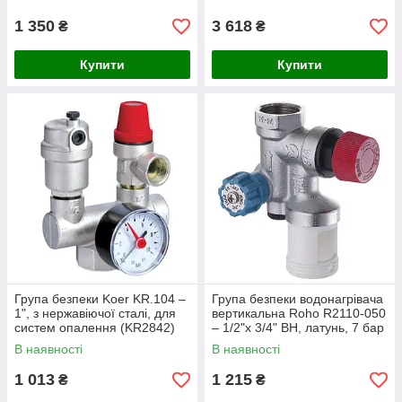
1 350
3 618
₴
₴
Купити
Купити
Група безпеки Koer KR.104 –
Група безпеки водонагрівача
1", з нержавіючої сталі, для
вертикальна Roho R2110-050
систем опалення (KR2842)
– 1/2"х 3/4" ВН, латунь, 7 бар
(RO0162)
В наявності
В наявності
1 013
1 215
₴
₴