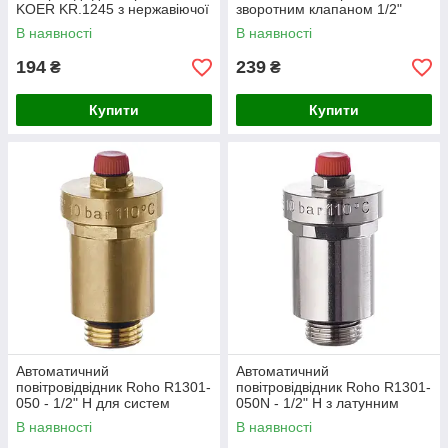
KOER KR.1245 з нержавіючої
зворотним клапаном 1/2"
сталі для систем опалення
Koer KR.1244 (KR3116)
В наявності
В наявності
(KR3117)
194
239
₴
₴
Купити
Купити
Автоматичний
Автоматичний
повітровідвідник Roho R1301-
повітровідвідник Roho R1301-
050 - 1/2" Н для систем
050N - 1/2" Н з латунним
опалення з латунним
корпусом та нікелевим
В наявності
В наявності
корпусом(RO0137)
покриттям (RO0138)