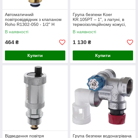
Автоматичний
Група безпеки Koer
повітровідвідник з клапаном
KR.105PT – 1", з латуні, в
Roho R1302-050 - 1/2" Н
термоізоляційному кожусі,
(латунь) для систем
для систем опалення
В наявності
В наявності
опалення(RO0139)
(KR2753)
464
1 130
₴
₴
Купити
Купити
Відведення повітря
Група безпеки водонагрівача