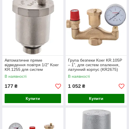
Автоматичне пряме
Група безпеки Koer KR.105P
відведення повітря 1/2" Koer
– 1", для систем опалення,
KR.1255 для систем
латунний корпус (KR2675)
опалення, Чехія (KR2668)
В наявності
В наявності
177
1 052
₴
₴
Купити
Купити