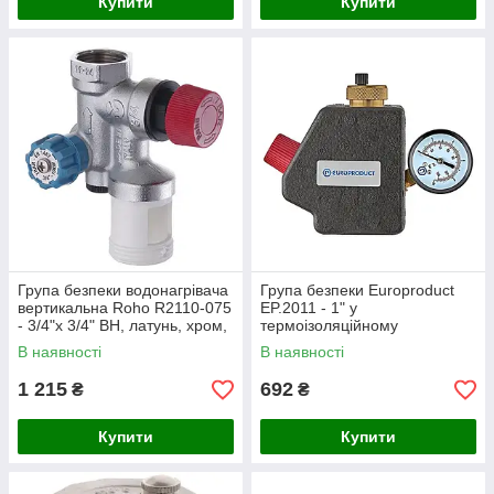
Купити
Купити
Група безпеки водонагрівача
Група безпеки Europroduct
вертикальна Roho R2110-075
EP.2011 - 1" у
- 3/4"х 3/4" ВН, латунь, хром,
термоізоляційному
7 бар (RO0163)
латунному кожусі, для систем
В наявності
В наявності
опалення
1 215
692
₴
₴
Купити
Купити