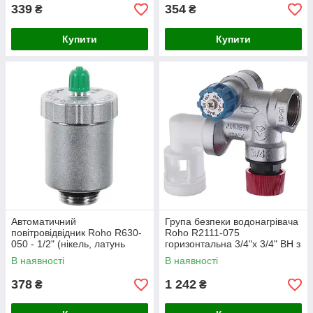
339
354
₴
₴
Купити
Купити
Автоматичний
Група безпеки водонагрівача
повітровідвідник Roho R630-
Roho R2111-075
050 - 1/2" (нікель, латунь
горизонтальна 3/4"х 3/4" ВН з
CW617N) для систем
нержавіючої сталі (RO0165)
В наявності
В наявності
опалення(RO0155)
378
1 242
₴
₴