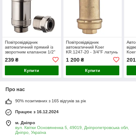
Повітровідвідник
Повітровідвідник
Авт
автоматичний прямий із
автоматичний Koer
відв
зворотним клапаном 1/2"
KR.1247-20 - 3/4"F латунь
Koer
Koer KR.1244 (KR3116)
(KR5856)
корп
239
1 200
201
₴
₴
опал
(KR2
Купити
Купити
Про нас
90% позитивних з 165 відгуків за рік
Працює з 16.12.2024
м. Дніпро
вул. Квітки Основяненка 5, 49019, Дніпропетровська обл,
Дніпро, Україна