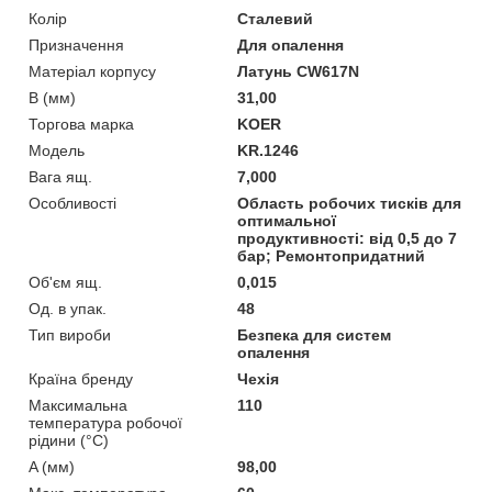
Колір
Сталевий
Призначення
Для опалення
Матеріал корпусу
Латунь CW617N
B (мм)
31,00
Торгова марка
KOER
Мoдель
KR.1246
Вага ящ.
7,000
Особливості
Область робочих тисків для
оптимальної
продуктивності: від 0,5 до 7
бар; Ремонтопридатний
Об'єм ящ.
0,015
Од. в упак.
48
Тип вироби
Безпека для систем
опалення
Країна бренду
Чехія
Максимальна
110
температура робочої
рідини (°C)
A (мм)
98,00