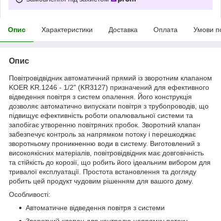
Опис
Характеристики
Доставка
Оплата
Умови п
Опис
Повітровідвідник автоматичний прямий із зворотним клапаном
KOER KR.1246 - 1/2" (KR3127) призначений для ефективного
відведення повітря з систем опалення. Його конструкція
дозволяє автоматично випускати повітря з трубопроводів, що
підвищує ефективність роботи опалювальної системи та
запобігає утворенню повітряних пробок. Зворотний клапан
забезпечує контроль за напрямком потоку і перешкоджає
зворотньому проникненню води в систему. Виготовлений з
високоякісних матеріалів, повітровідвідник має довговічність
та стійкість до корозії, що робить його ідеальним вибором для
тривалої експлуатації. Простота встановлення та догляду
робить цей продукт чудовим рішенням для вашого дому.
Особливості:
Автоматичне відведення повітря з системи
Зворотний клапан для контролю напрямку потоку