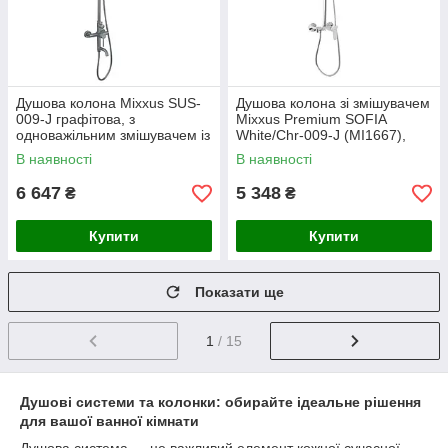
Душова колона Mixxus SUS-
Душова колона зі змішувачем
009-J графітова, з
Mixxus Premium SOFIA
одноважільним змішувачем із
White/Chr-009-J (MI1667),
нержавіючої сталі SUS304,
латунний корпус, хромоване
В наявності
В наявності
картриджна система
покриття, білий колір, однор
(MI5910)
6 647
5 348
₴
₴
Купити
Купити
Показати ще
1
/ 15
Душові системи та колонки: обирайте ідеальне рішення
для вашої ванної кімнати