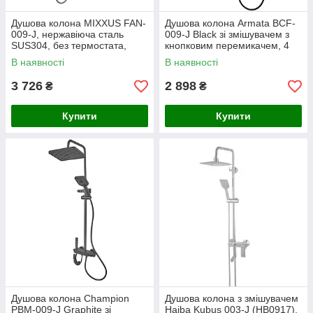
Душова колона MIXXUS FAN-
Душова колона Armata BCF-
009-J, нержавіюча сталь
009-J Black зі змішувачем з
SUS304, без термостата,
кнопковим перемикачем, 4
шланг 150 см, литий вилив,
режими, матеріал корпусу -
В наявності
В наявності
настінний монтаж, Німеччина
алюміній
3 726
2 898
₴
₴
Купити
Купити
Душова колона Champion
Душова колона з змішувачем
PBM-009-J Graphite зі
Haiba Kubus 003-J (HB0917),