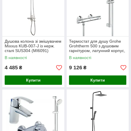
Душова колона зі змішувачем
Термостат для душу Grohe
Mixxus KUB-007-J із нерж.
Grohtherm 500 з душовим
сталі SUS304 (MI6091)
гарнітуром, латунний корпус,
сталевий колір, з
В наявності
В наявності
термоелементом, стопором
38°C, Нім
4 485
9 126
₴
₴
Купити
Купити