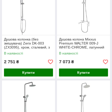
Душова колонка (без
Душова колона Mixxus
змішувача) Zerix DK-003
Premium WALTER 009-J
(ZX3095), хром, сталевий, з
WHITE-CHROME, латунний
шлангом 150 см, ручною та
корпус, картридж 35 мм,
В наявності
В наявності
стельовою лійкою, цинковий
жорстка підводка, довжина
сплав
шланга 150 см,
2 751
7 073
₴
₴
Купити
Купити