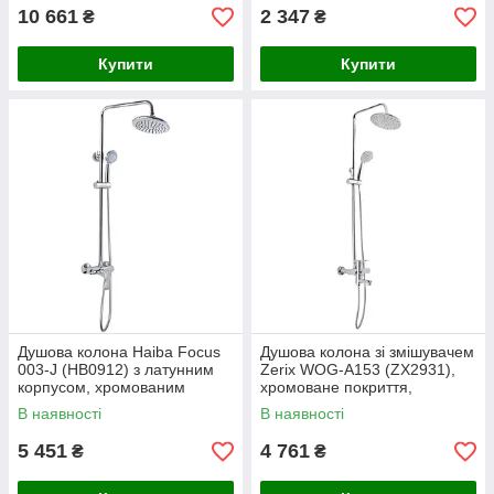
10 661
2 347
₴
₴
Купити
Купити
Душова колона Haiba Focus
Душова колона зі змішувачем
003-J (HB0912) з латунним
Zerix WOG-A153 (ZX2931),
корпусом, хромованим
хромоване покриття,
покриттям, шлангом 150 см,
цинковий сплав,
В наявності
В наявності
ручною лійкою на 5 режимів і
одноручковий змішувач,
с
настінний монтаж,
5 451
4 761
₴
₴