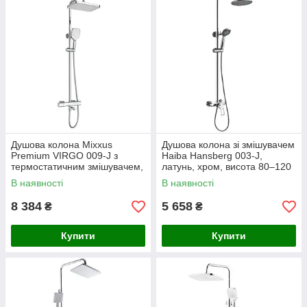
Душова колона Mixxus
Душова колона зі змішувачем
Premium VIRGO 009-J з
Haiba Hansberg 003-J,
термостатичним змішувачем,
латунь, хром, висота 80–120
3 функції, хромоване
см, стельова лійка 22×22 см,
В наявності
В наявності
покриття
ручна 8×20 см, Китай (H
8 384
5 658
₴
₴
Купити
Купити