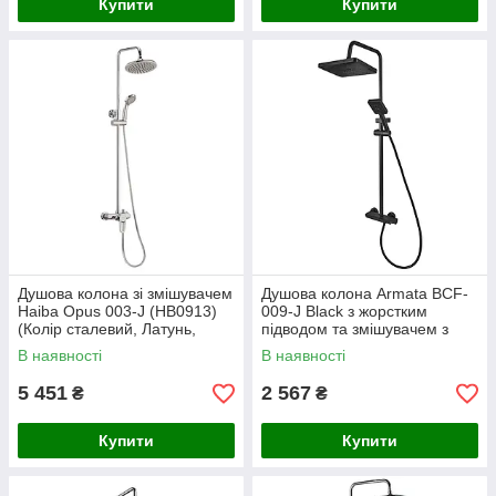
Купити
Купити
Душова колона зі змішувачем
Душова колона Armata BCF-
Haiba Opus 003-J (HB0913)
009-J Black з жорстким
(Колір сталевий, Латунь,
підводом та змішувачем з
шланг 150 см, ручна лійка 5
кнопковим перемикачем, 3
В наявності
В наявності
режимів)
режими (CH6506),
Алюмінієвий кор
5 451
2 567
₴
₴
Купити
Купити