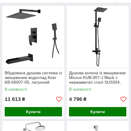
Вбудована душова система із
Душова колона із змішувачем
змішувачем водоспад Koer
Mixxus KUB-007-J Black з
KB-68007-05, латунний
нержавіючої сталі SUS304,
корпус, чорний колір,
150 см шланг, поворотний
В наявності
В наявності
картридж 35 мм, каскадний
вилів, 70-135 см висота, Н
вилив,
11 613
4 796
₴
₴
Купити
Купити