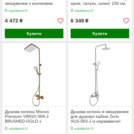
змішувачем з кнопковим
хром, латунь, шланг 150 см,
перемикачем, 4 режими
ручна та стельова лійка
В наявності
В наявності
(CH6501), 150 см шланг
4 472
6 348
₴
₴
Купити
Купити
Душова колона Mixxus
Душова колона зі змішувачем
Premium VIRGO 009-J
для душової кабіни Zerix
BRUSHED GOLD з
SUS-003-J із нержавіючої
термостатичним змішувачем
сталі SUS304, ручна та
В наявності
В наявності
стельова лійки, висота до 120