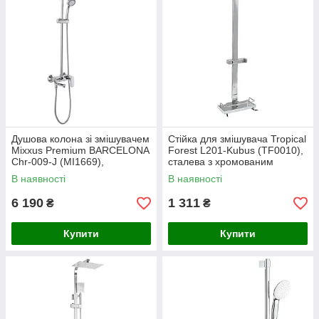
Душова колона зі змішувачем
Стійка для змішувача Tropical
Mixxus Premium BARCELONA
Forest L201-Kubus (TF0010),
Chr-009-J (MI1669),
сталева з хромованим
хромоване покриття, латунь,
покриттям, настінна врізна,
В наявності
В наявності
шланг 150 см, 5 режимів,
відстань між кріпленням
стел
6 190
1 311
₴
₴
Купити
Купити