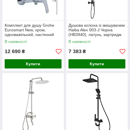
Комплект для душу Grohe
Душова колона із змішувачем
Eurosmart New, хром,
Haiba Alex 003-J Чорна
одноважільний, настінний
(HB3940), латунь, картридж
монтаж, латунь, Німеччина
35 мм, шланг 150 см, ручна і
В наявності
В наявності
(123576)
стельова лійка, максима
12 690
7 383
₴
₴
Купити
Купити