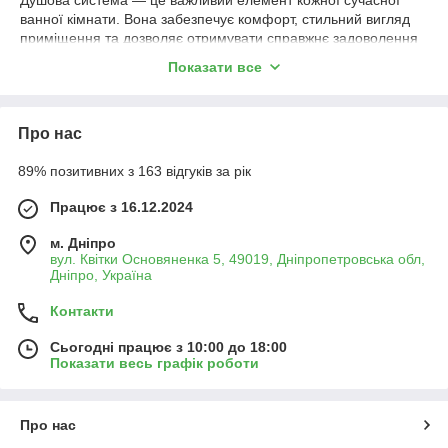
Душова система — це важливий елемент кожної сучасної
ванної кімнати. Вона забезпечує комфорт, стильний вигляд
приміщення та дозволяє отримувати справжнє задоволення
від водних процедур. У нашій категорії "Душові системи та
Показати все
колонки" ви знайдете все необхідне для створення
функціонального та естетичного простору.
Що таке душові системи та колонки?
Про нас
Душова система — це комплексне рішення, яке включає
89% позитивних з 163 відгуків за рік
верхній і ручний душ, змішувач або термостат, іноді штангу
для регулювання висоти та інші додаткові елементи. Душові
Працює з 16.12.2024
колонки, у свою чергу, є компактними рішеннями, що
об'єднують всі необхідні компоненти в одному виробі.
м. Дніпро
вул. Квітки Основяненка 5, 49019, Дніпропетровська обл,
Основні переваги душових систем та колонок:
Дніпро, Україна
Естетика та дизайн:
Контакти
Великий вибір сучасних стилів: від мінімалізму
до класики.
Сьогодні працює з 10:00 до 18:00
Показати весь графік роботи
Хромовані, матові та чорні покриття для будь-
якого інтер'єру.
Комфорт у використанні:
Про нас
Функції тропічного душу, масажного режиму та