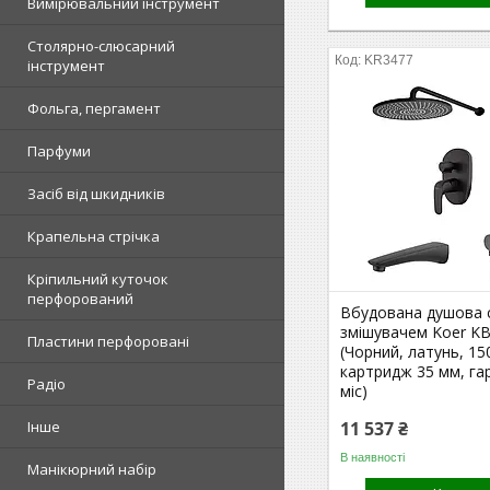
Вимірювальний інструмент
Столярно-слюсарний
KR3477
інструмент
Фольга, пергамент
Парфуми
Засіб від шкидників
Крапельна стрічка
Кріпильний куточок
перфорований
Вбудована душова 
змішувачем Koer KB
Пластини перфоровані
(Чорний, латунь, 15
картридж 35 мм, га
Радіо
міс)
Інше
11 537 ₴
В наявності
Манікюрний набір