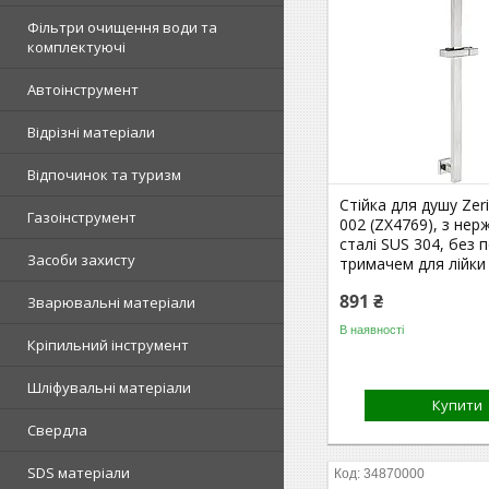
Фільтри очищення води та
комплектуючі
Автоінструмент
Відрізні матеріали
Відпочинок та туризм
Стійка для душу Zer
Газоінструмент
002 (ZX4769), з нер
сталі SUS 304, без 
Засоби захисту
тримачем для лійки
891 ₴
Зварювальні матеріали
В наявності
Кріпильний інструмент
Шліфувальні матеріали
Купити
Свердла
SDS матеріали
34870000