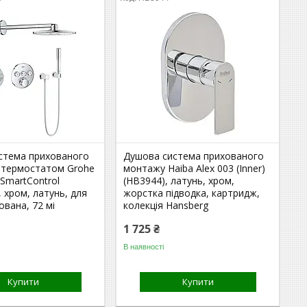
стема прихованого
Душова система прихованого
 термостатом Grohe
монтажу Haiba Alex 003 (Inner)
SmartControl
(HB3944), латунь, хром,
, хром, латунь, для
жорстка підводка, картридж,
ована, 72 мі
колекція Hansberg
1 725 ₴
В наявності
Купити
Купити