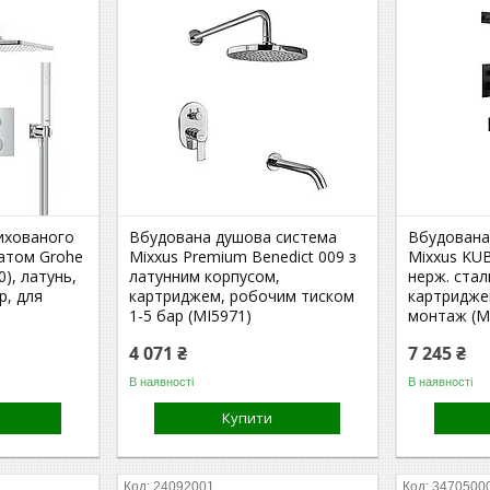
ихованого
Вбудована душова система
Вбудована
атом Grohe
Mixxus Premium Benedict 009 з
Mixxus KUB
), латунь,
латунним корпусом,
нерж. стал
р, для
картриджем, робочим тиском
картридже
1-5 бар (MI5971)
монтаж (M
4 071 ₴
7 245 ₴
В наявності
В наявності
Купити
24092001
3470500