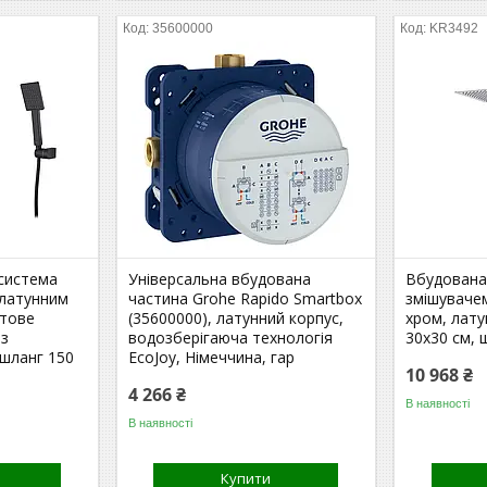
35600000
KR3492
система
Універсальна вбудована
Вбудована
 латунним
частина Grohe Rapido Smartbox
змішувачем
атове
(35600000), латунний корпус,
хром, лату
 з
водозберігаюча технологія
30х30 см, 
шланг 150
EcoJoy, Німеччина, гар
10 968 ₴
4 266 ₴
В наявності
В наявності
Купити