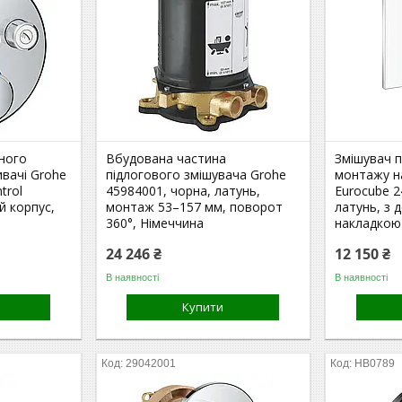
ного
Вбудована частина
Змішувач 
вачі Grohe
підлогового змішувача Grohe
монтажу н
trol
45984001, чорна, латунь,
Eurocube 2
й корпус,
монтаж 53–157 мм, поворот
латунь, з
360°, Німеччина
накладкою
24 246 ₴
12 150 ₴
В наявності
В наявності
Купити
29042001
HB0789