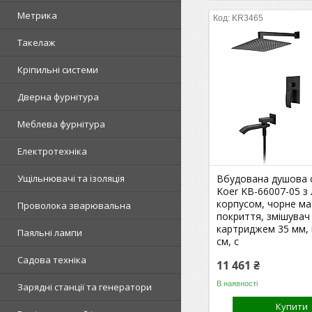
Метрика
KR3465
Такелаж
Кріпильні системи
Дверна фурнітура
Меблева фурнітура
Електротехніка
Ущільнювачі та ізоляція
Вбудована душова 
Koer KB-66007-05 з
корпусом, чорне м
Проволока зварювальна
покриття, змішувач
картриджем 35 мм, 
Паяльні лампи
см, с
Садова техніка
11 461 ₴
В наявності
Зарядні станції та генератори
Купити