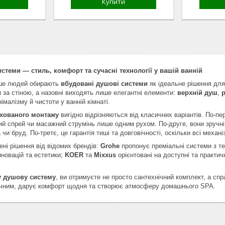
Купити
стеми — стиль, комфорт та сучасні технології у вашій ванній
ьше людей обирають
вбудовані душові системи
як ідеальне рішення для 
я за стіною, а назовні виходять лише елегантні елементи:
верхній душ
,
р
німалізму й чистоти у ванній кімнаті.
хованого монтажу
вигідно відрізняються від класичних варіантів. По-
ний спрей чи масажний струмінь лише одним рухом. По-друге, вони зручні у
чи бруд. По-третє, це гарантія тиші та довговічності, оскільки всі механі
ені рішення від відомих брендів:
Grohe
пропонує преміальні системи з т
новацій та естетики;
KOER
та
Mixxus
орієнтовані на доступні та практич
 душову систему
, ви отримуєте не просто сантехнічний комплект, а спр
учним, дарує комфорт щодня та створює атмосферу домашнього SPA.