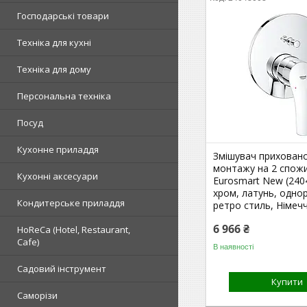
Господарські товари
Техніка для кухні
Техніка для дому
Персональна техніка
Посуд
Кухонне приладдя
Змішувач прихован
монтажу на 2 спож
Кухонні аксесуари
Eurosmart New (240
хром, латунь, одно
Кондитерське приладдя
ретро стиль, Німеч
6 966 ₴
HoReCa (Hotel, Restaurant,
Cafe)
В наявності
Садовий інструмент
Купити
Саморізи