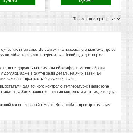
Купити
Купити
сучасних інтер’єрів. Це сантехніка прихованого монтажу, де всі
учна лійка
та акуратні перемикачі. Такий підхід створює
перше, вони дарують максимальний комфорт: можна обрати
 догляді, адже відсутні зайві деталі, на яких зазвичай
зми заховані і працюють без зайвих звуків.
ермостатами для точного контролю температури;
Hansgrohe
ні моделі; а
Zerix
пропонує стильні комплекти для тих, хто цінує
авжній акцент у ванній кімнаті. Вона робить простір стильним,