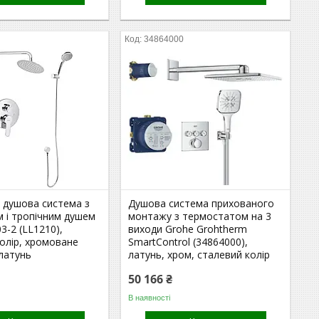
34864000
 душова система з
Душова система прихованого
 і тропічним душем
монтажу з термостатом на 3
03-2 (LL1210),
виходи Grohe Grohtherm
олір, хромоване
SmartControl (34864000),
латунь
латунь, хром, сталевий колір
50 166 ₴
В наявності