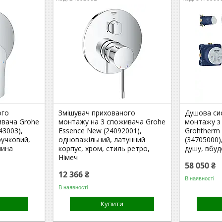
ого
Змішувач прихованого
Душова си
ивача Grohe
монтажу на 3 споживача Grohe
монтажу з
43003),
Essence New (24092001),
Grohtherm 
ручковий,
одноважільний, латунний
(34705000)
чина
корпус, хром, стиль ретро,
душу, вбуд
Німеч
58 050 ₴
12 366 ₴
В наявності
В наявності
Купити