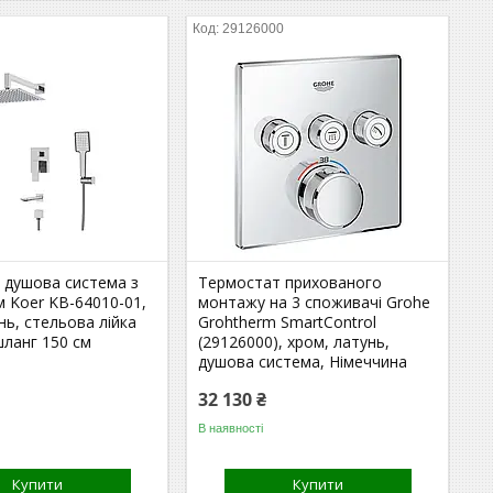
29126000
 душова система з
Термостат прихованого
 Koer KB-64010-01,
монтажу на 3 споживачі Grohe
нь, стельова лійка
Grohtherm SmartControl
шланг 150 см
(29126000), хром, латунь,
душова система, Німеччина
32 130 ₴
В наявності
Купити
Купити