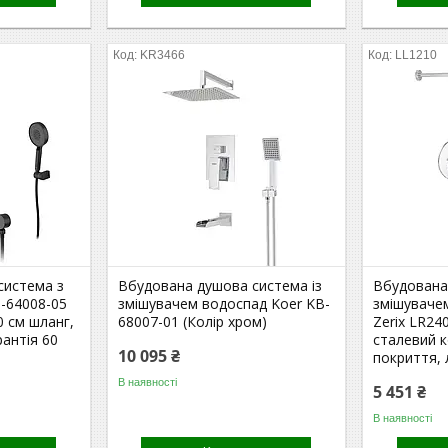
KR3466
LL1210
система з
Вбудована душова система із
Вбудована
-64008-05
змішувачем водоспад Koer KB-
змішувачем
0 см шланг,
68007-01 (Колір хром)
Zerix LR24
рантія 60
сталевий к
10 095 ₴
покриття, 
В наявності
5 451 ₴
В наявності