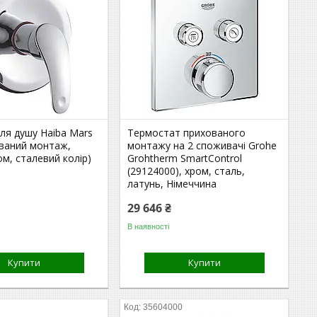
ля душу Haiba Mars
Термостат прихованого
ований монтаж,
монтажу на 2 споживачі Grohe
ом, сталевий колір)
Grohtherm SmartControl
(29124000), хром, сталь,
латунь, Німеччина
29 646 ₴
В наявності
Купити
Купити
35604000