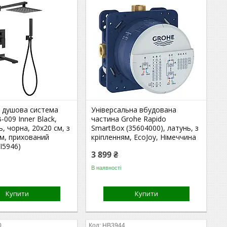
 душова система
Універсальна вбудована
-009 Inner Black,
частина Grohe Rapido
ь, чорна, 20х20 см, з
SmartBox (35604000), латунь, з
м, прихований
кріпленням, EcoJoy, Німеччина
I5946)
3 899 ₴
В наявності
Купити
Купити
0
HB3944