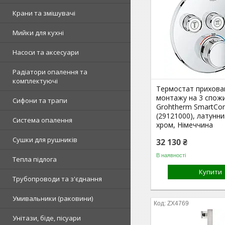
Крани та змішувачі
Мийки для кухні
Насоси та аксесуари
Радіатори опалення та
комплектуючі
Термостат прихова
монтажу на 3 спожи
Сифони та трапи
Grohtherm SmartCon
(29121000), латунни
Система опалення
хром, Німеччина
Сушки для рушників
32 130 ₴
В наявності
Тепла підлога
Купити
Трубопроводи та з'єднання
Умивальники (раковини)
ZX4769
Унітази, біде, пісуари