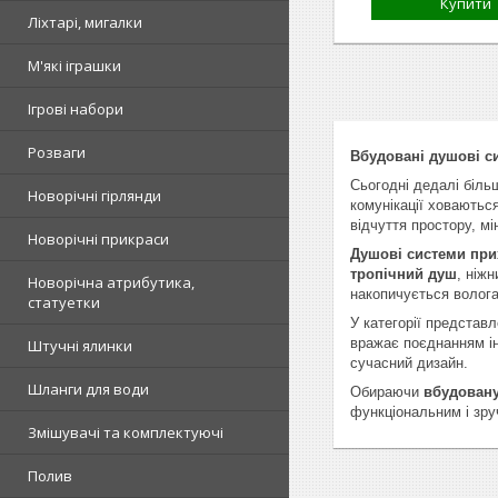
Купити
Ліхтарі, мигалки
М'які іграшки
Ігрові набори
Розваги
Вбудовані душові си
Сьогодні дедалі біл
Новорічні гірлянди
комунікації ховаютьс
відчуття простору, мі
Новорічні прикраси
Душові системи при
тропічний душ
, ніж
Новорічна атрибутика,
накопичується волога 
статуетки
У категорії представл
вражає поєднанням ін
Штучні ялинки
сучасний дизайн.
Шланги для води
Обираючи
вбудовану
функціональним і зр
Змішувачі та комплектуючі
Полив