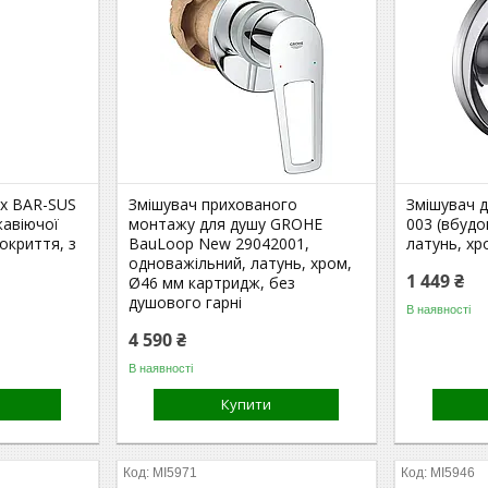
ix BAR-SUS
Змішувач прихованого
Змішувач д
жавіючої
монтажу для душу GROHE
003 (вбуд
покриття, з
BauLoop New 29042001,
латунь, хр
одноважільний, латунь, хром,
1 449 ₴
Ø46 мм картридж, без
душового гарні
В наявності
4 590 ₴
В наявності
Купити
MI5971
MI5946