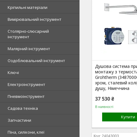
Кріпильні матеріали
Вимірювальний інструмент
Столярно-слюсарний
інструмент
Малярний інструмент
Оздоблювальний інструмент
Душова система пр
монтажу з термост
Ключі
Grohtherm (34870000
хром, сталевий колі
Електроінструмент
душу, Німеччина
Пневмоінструмент
37 530 ₴
В наявності
Садова техніка
Купити
Запчастини
Піна, силікони, клеї
24043003