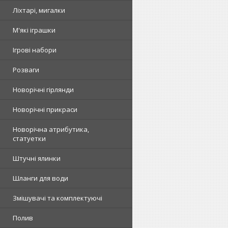
Ліхтарі, мигалки
М'які іграшки
Ігрові набори
Розваги
Новорічні гірлянди
Новорічні прикраси
Новорічна атрибутика,
статуетки
Штучні ялинки
Шланги для води
Змішувачі та комплектуючі
Полив