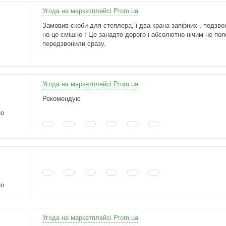
Угода на маркетплейсі Prom.ua
Замовив скоби для степлера, і два крана запірних , подз
но це смішно ! Це занадто дорого і абсолютно нічим не поя
передзвонили сразу.
Угода на маркетплейсі Prom.ua
Рекомендую
но
но
Угода на маркетплейсі Prom.ua