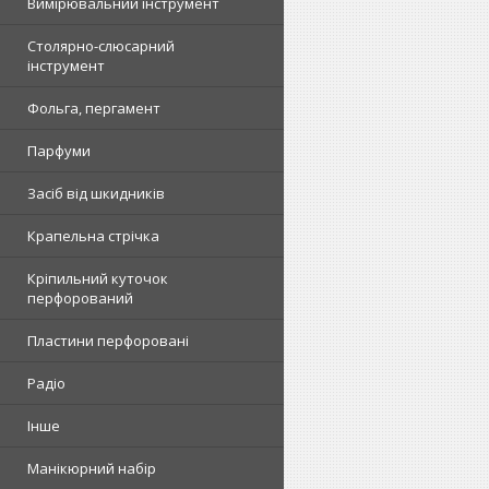
Вимірювальний інструмент
Столярно-слюсарний
інструмент
Фольга, пергамент
Парфуми
Засіб від шкидників
Крапельна стрічка
Кріпильний куточок
перфорований
Пластини перфоровані
Радіо
Інше
Манікюрний набір