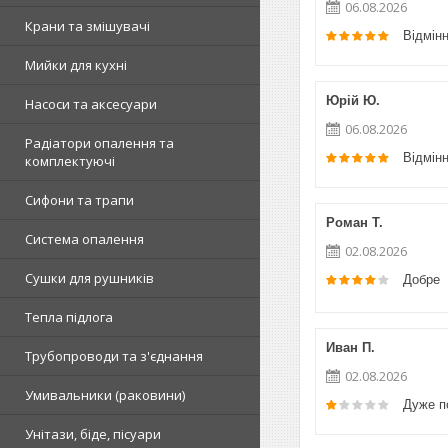
06.08.2026
Крани та змішувачі
Відмін
Мийки для кухні
Юрій Ю.
Насоси та аксесуари
06.08.2026
Радіатори опалення та
Відмін
комплектуючі
Сифони та трапи
Роман Т.
Система опалення
02.08.2026
Сушки для рушників
Добре
Тепла підлога
Иван П.
Трубопроводи та з'єднання
02.08.2026
Умивальники (раковини)
Дуже п
Унітази, біде, пісуари