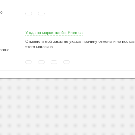
но
Угода на маркетплейсі Prom.ua
Отменили мой заказ не указав причину отмены и не постав
этого магазина.
огано