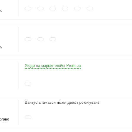
но
но
Угода на маркетплейсі Prom.ua
Вантус зламався після двох прокачувань
огано