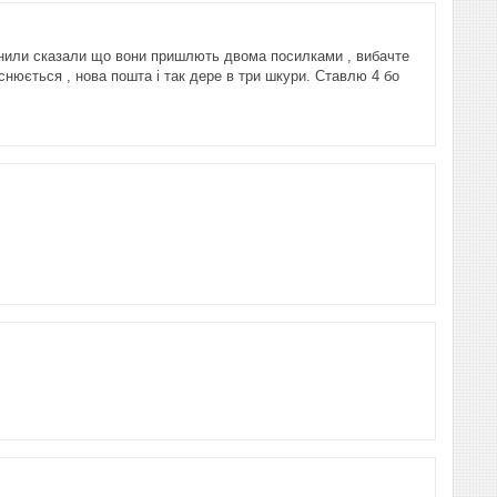
вонили сказали що вони пришлють двома посилками , вибачте
снюється , нова пошта і так дере в три шкури. Ставлю 4 бо