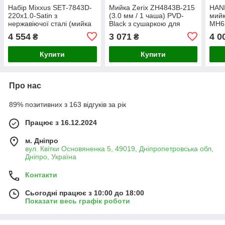
Набір Mixxus SET-7843D-
Мийка Zerix ZH4843B-215
HAN
220x1.0-Satin з
(3.0 мм / 1 чаша) PVD-
мийк
нержавіючої сталі (мийка
Black з сушаркою для
MH63
прямокутна врізна, 2 чаші,
посуду (ZM5555),
посу
4 554
3 071
4 0
₴
₴
матова поверхня
прямокутна, з нержавіючої
чаша
сталі SUS 304
покр
Купити
Купити
Про нас
89% позитивних з 163 відгуків за рік
Працює з 16.12.2024
м. Дніпро
вул. Квітки Основяненка 5, 49019, Дніпропетровська обл,
Дніпро, Україна
Контакти
Сьогодні працює з 10:00 до 18:00
Показати весь графік роботи