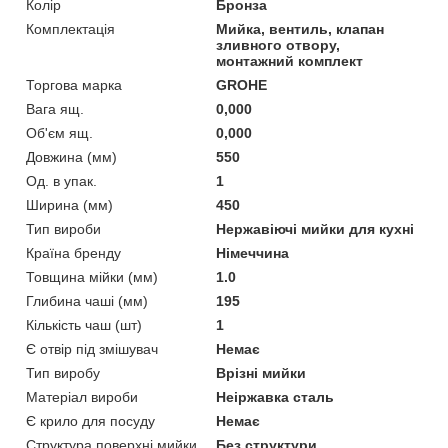
Колір
Бронза
Комплектація
Мийка, вентиль, клапан
зливного отвору,
монтажний комплект
Торгова марка
GROHE
Вага ящ.
0,000
Об'єм ящ.
0,000
Довжина (мм)
550
Од. в упак.
1
Ширина (мм)
450
Тип вироби
Нержавіючі мийки для кухні
Країна бренду
Німеччина
Товщина мійки (мм)
1.0
Глибина чаші (мм)
195
Кількість чаш (шт)
1
Є отвір під змішувач
Немає
Тип виробу
Врізні мийки
Матеріал вироби
Неіржавка сталь
Є крило для посуду
Немає
Структура поверхні мийки
Без структури