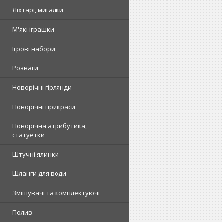
Ліхтарі, мигалки
М'які іграшки
Ігрові набори
Розваги
Новорічні гірлянди
Новорічні прикраси
Новорічна атрибутика,
статуетки
Штучні ялинки
Шланги для води
Змішувачі та комплектуючі
Полив