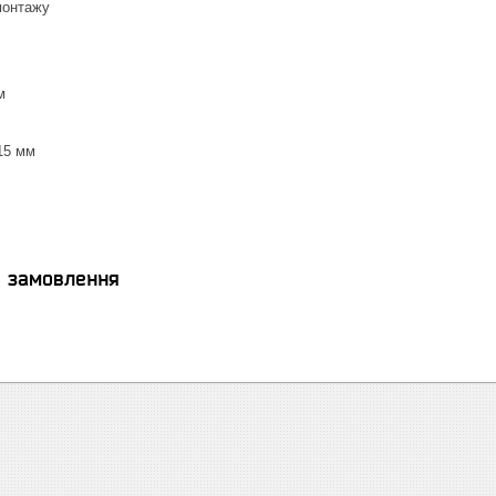
монтажу
м
15 мм
я замовлення