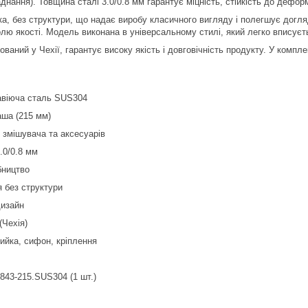
днання). Товщина сталі 3.0/0.8 мм гарантує міцність, стійкість до деформа
а, без структури, що надає виробу класичного вигляду і полегшує догля
олю якості. Модель виконана в універсальному стилі, який легко вписуєть
ований у Чехії, гарантує високу якість і довговічність продукту. У компл
авіюча сталь SUS304
аша (215 мм)
 змішувача та аксесуарів
.0/0.8 мм
бництво
 без структури
дизайн
(Чехія)
ийка, сифон, кріплення
843-215.SUS304 (1 шт.)