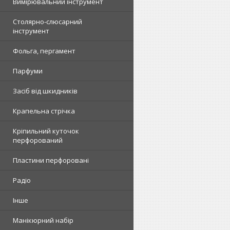
Вимірювальний інструмент
Столярно-слюсарний
інструмент
Фольга, пергамент
Парфуми
Засіб від шкидників
Крапельна стрічка
Кріпильний куточок
перфорований
Пластини перфоровані
Радіо
Інше
Манікюрний набір