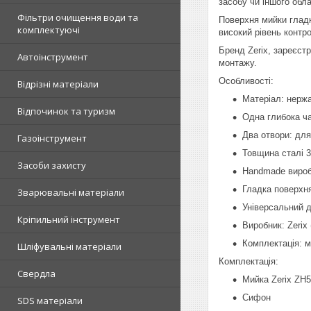
засобу чи іншого обла
Фільтри очищення води та
Поверхня мийки гладк
комплектуючі
високий рівень контр
Бренд Zerix, зареєстр
Автоінструмент
монтажу.
Особливості:
Відрізні матеріали
Матеріал: нерж
Відпочинок та туризм
Одна глибока ч
Два отвори: для
Газоінструмент
Товщина сталі 3
Засоби захисту
Handmade виро
Гладка поверхня
Зварювальні матеріали
Універсальний 
Кріпильний інструмент
Виробник: Zerix 
Комплектація: м
Шліфувальні матеріали
Комплектація:
Свердла
Мийка Zerix ZH5
Сифон
SDS матеріали