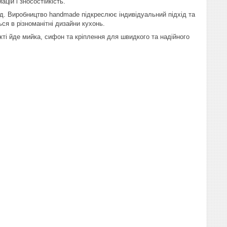
цій і зносостійкість.
д. Виробництво handmade підкреслює індивідуальний підхід та
ся в різноманітні дизайни кухонь.
екті йде мийка, сифон та кріплення для швидкого та надійного