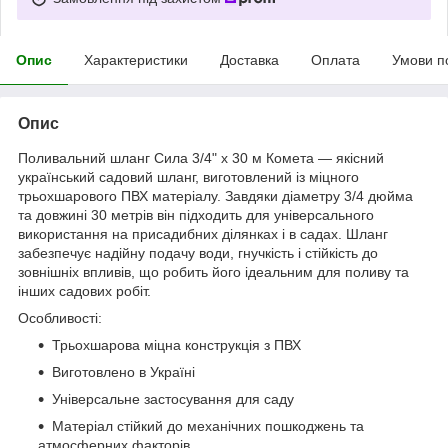
Опис
Характеристики
Доставка
Оплата
Умови п
Опис
Поливальний шланг Сила 3/4" x 30 м Комета — якісний
український садовий шланг, виготовлений із міцного
трьохшарового ПВХ матеріалу. Завдяки діаметру 3/4 дюйма
та довжині 30 метрів він підходить для універсального
використання на присадибних ділянках і в садах. Шланг
забезпечує надійну подачу води, гнучкість і стійкість до
зовнішніх впливів, що робить його ідеальним для поливу та
інших садових робіт.
Особливості:
Трьохшарова міцна конструкція з ПВХ
Виготовлено в Україні
Універсальне застосування для саду
Матеріал стійкий до механічних пошкоджень та
атмосферних факторів