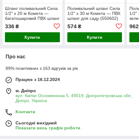
Шланг поливальний Сила
Поливальний шланг Сила
Пол
1/2" x 20 м Комета —
1/2" x 30 м Комета — ПВХ
1/2"
багатошаровий ПВХ шланг
шланг для саду (550602)
зеле
для саду (550601)
саду
336
574
962
₴
₴
бар 
Купити
Купити
Про нас
89% позитивних з 163 відгуків за рік
Працює з 16.12.2024
м. Дніпро
вул. Квітки Основяненка 5, 49019, Дніпропетровська обл,
Дніпро, Україна
Контакти
Сьогодні вихідний
Показати весь графік роботи