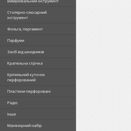
Вимірювальний інструмент
Столярно-слюсарний
інструмент
Фольга, пергамент
Парфуми
Засіб від шкидників
Крапельна стрічка
Кріпильний куточок
перфорований
Пластини перфоровані
Радіо
Інше
Манікюрний набір