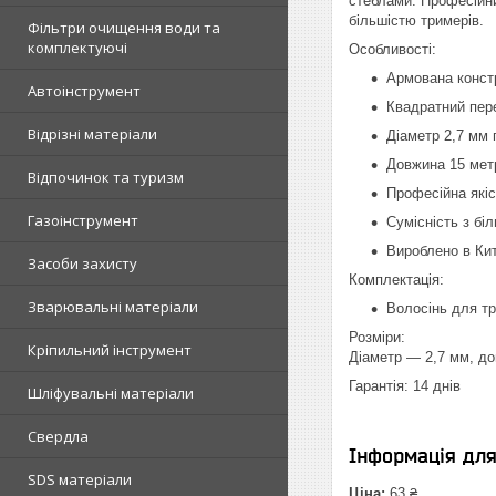
стеблами. Професійни
більшістю тримерів.
Фільтри очищення води та
комплектуючі
Особливості:
Армована констр
Автоінструмент
Квадратний пер
Відрізні матеріали
Діаметр 2,7 мм 
Довжина 15 мет
Відпочинок та туризм
Професійна якіс
Газоінструмент
Сумісність з бі
Вироблено в Кит
Засоби захисту
Комплектація:
Зварювальні матеріали
Волосінь для тр
Розміри:
Кріпильний інструмент
Діаметр — 2,7 мм, д
Гарантія: 14 днів
Шліфувальні матеріали
Свердла
Інформація дл
SDS матеріали
Ціна:
63 ₴