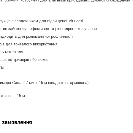
й ріжучий інструмент для власників присадибних ділянок із середньою т
укція з сердечником для підвищеної міцності
етин забезпечує ефективне та рівномірне скошування
підходить для різноманітної рослинності
рів для тривалого використання
ть матеріалу
льшістю тримерів і бензокос
аї
имера Сила 2,7 мм х 15 м (квадратна, армована)
овжина — 15 м
я замовлення