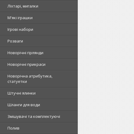
Ліхтарі, мигалки
М'які іграшки
Ігрові набори
Розваги
Новорічні гірлянди
Новорічні прикраси
Новорічна атрибутика,
статуетки
Штучні ялинки
Шланги для води
Змішувачі та комплектуючі
Полив