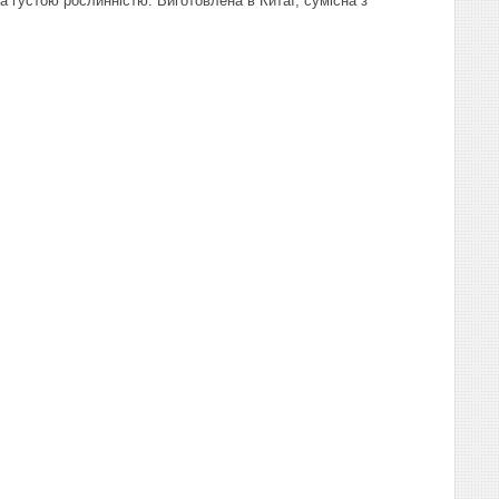
а густою рослинністю. Виготовлена в Китаї, сумісна з