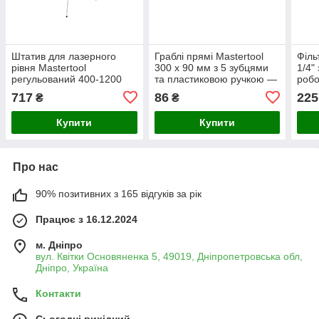
Штатив для лазерного
Граблі прямі Mastertool
Філь
рівня Mastertool
300 x 90 мм з 5 зубцями
1/4" 
регульований 400-1200
та пластиковою ручкою —
робо
мм з кріпленням 1/4" —
міцний інструмент для
бар,
717
86
225
₴
₴
алюмінієвий легкий з
садових та господарських
проп
компактною вагою
робіт
хв, р
Купити
Купити
Про нас
90% позитивних з 165 відгуків за рік
Працює з 16.12.2024
м. Дніпро
вул. Квітки Основяненка 5, 49019, Дніпропетровська обл,
Дніпро, Україна
Контакти
Сьогодні вихідний