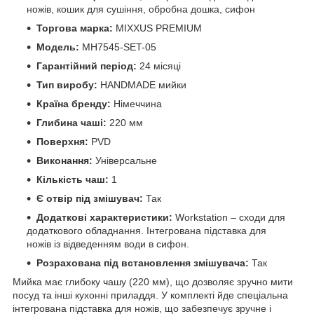
ножів, кошик для сушіння, обробна дошка, сифон
Торгова марка:
MIXXUS PREMIUM
Мoдель:
MH7545-SET-05
Гарантійний період:
24 місяці
Тип виробу:
HANDMADE мийки
Країна бренду:
Німеччина
Глибина чаші:
220 мм
Поверхня:
PVD
Виконання:
Універсальне
Кількість чаш:
1
Є отвір під змішувач:
Так
Додаткові характеристики:
Workstation – сходи для
додаткового обладнання. Інтегрована підставка для
ножів із відведенням води в сифон.
Розрахована під встановлення змішувача:
Так
Мийка має глибоку чашу (220 мм), що дозволяє зручно мити
посуд та інші кухонні приладдя. У комплекті йде спеціальна
інтегрована підставка для ножів, що забезпечує зручне і