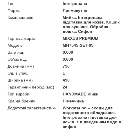
Тип
Інтегрована
Форма
Прямокутне
Комплектація
Мийка. Інтегрована
підставка для ножів. Кошик
для сушіння. Обробна
дошка. Сифон
Торгова марка
MIXXUS PREMIUM
Мoдель
MH7545-SET-05
Вага ящ.
0,000
Об'єм ящ.
0,000
Довжина (мм)
750
Од. в упак.
1
Ширина (мм)
450
Гарантійний період (міс)
24
Тип вироби
HANDMADE мійки
Країна бренду
Німеччина
Додаткові характеристики
Workstation – сходи для
додаткового обладнання.
Інтегрована підставка для
ножів із відведенням води в
сифон