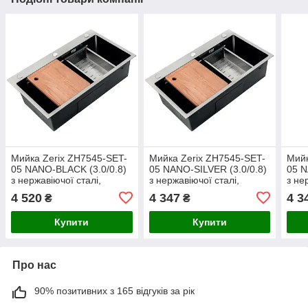
Мийка Zerix ZH7545-SET-
Мийка Zerix ZH7545-SET-
Мийк
05 NANO-BLACK (3.0/0.8)
05 NANO-SILVER (3.0/0.8)
05 N
з нержавіючої сталі,
з нержавіючої сталі,
з не
комплект (графіт),
комплект (нержавійка),
комп
4 520
4 347
4 3
₴
₴
інтегрована, прямокутна
750x450 мм, 220 мм
інте
глибина
Купити
Купити
Про нас
90% позитивних з 165 відгуків за рік