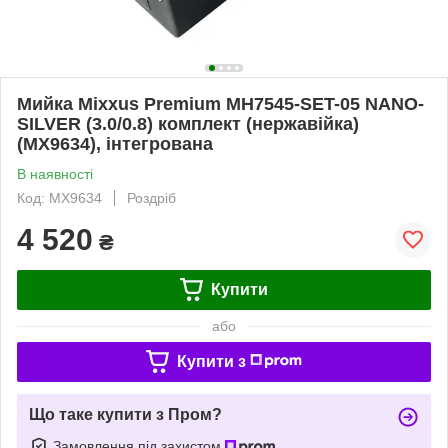
Мийка Mixxus Premium MH7545-SET-05 NANO-
SILVER (3.0/0.8) комплект (нержавійка)
(MX9634), інтегрована
В наявності
Код: MX9634
Роздріб
4 520
₴
Купити
або
Купити з
Що таке купити з Пром?
Замовлення під захистом