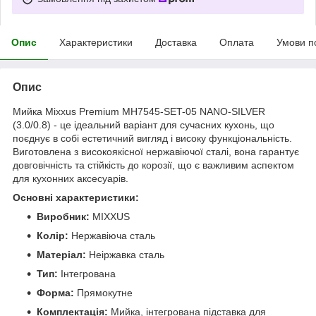
Опис
Характеристики
Доставка
Оплата
Умови п
Опис
Мийка Mixxus Premium MH7545-SET-05 NANO-SILVER
(3.0/0.8) - це ідеальний варіант для сучасних кухонь, що
поєднує в собі естетичний вигляд і високу функціональність.
Виготовлена з високоякісної нержавіючої сталі, вона гарантує
довговічність та стійкість до корозії, що є важливим аспектом
для кухонних аксесуарів.
Основні характеристики:
Виробник:
MIXXUS
Колір:
Нержавіюча сталь
Матеріал:
Неіржавка сталь
Тип:
Інтегрована
Форма:
Прямокутне
Комплектація:
Мийка, інтегрована підставка для