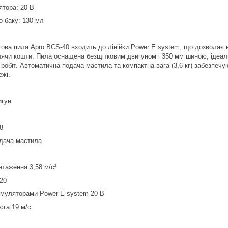
ятора: 20 В
о баку: 130 мл
ва пила Apro BCS-40 входить до лінійки Power E system, що дозволяє 
лячи кошти. Пила оснащена безщітковим двигуном і 350 мм шиною, ідеальн
робіт. Автоматична подача мастила та компактна вага (3,6 кг) забезпечу
ежі.
игун
8
дача мастила
нтаження 3,58 м/с²
20
кумуляторами Power E system 20 В
юга 19 м/с