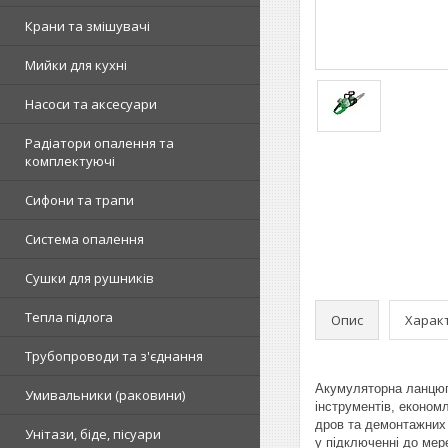
Крани та змішувачі
Мийки для кухні
Насоси та аксесуари
Радіатори опалення та
комплектуючі
Сифони та трапи
Система опалення
Сушки для рушників
Тепла підлога
Опис
Харак
Трубопроводи та з'єднання
Акумуляторна ланцюго
Умивальники (раковини)
інструментів, економ
дров та демонтажних 
Унітази, біде, пісуари
у підключенні до мер