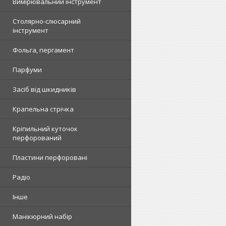
Вимірювальний інструмент
Столярно-слюсарний
інструмент
Фольга, пергамент
Парфуми
Засіб від шкидників
Крапельна стрічка
Кріпильний куточок
перфорований
Пластини перфоровані
Радіо
Інше
Манікюрний набір