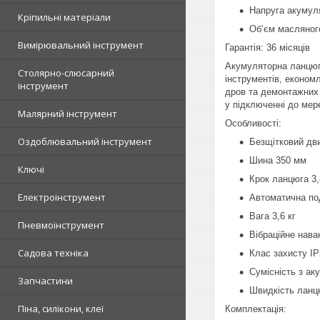
Напруга акумул
Кріпильні матеріали
Об’єм масляног
Вимірювальний інструмент
Гарантія: 36 місяців
Акумуляторна ланцюго
Столярно-слюсарний
інструментів, економ
інструмент
дров та демонтажних 
у підключенні до мер
Малярний інструмент
Особливості:
Оздоблювальний інструмент
Безщітковий дв
Шина 350 мм
Ключі
Крок ланцюга 3,
Електроінструмент
Автоматична по
Вага 3,6 кг
Пневмоінструмент
Вібраційне нава
Садова техніка
Клас захисту IP
Сумісність з а
Запчастини
Швидкість ланц
Піна, силікони, клеї
Комплектація: