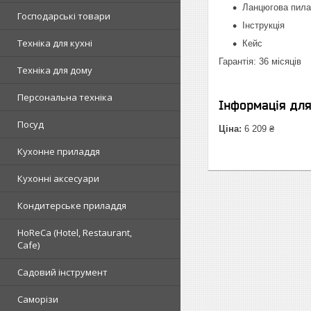
Ланцюгова пила 
Господарські товари
Інструкція
Техніка для кухні
Кейс
Гарантія: 36 місяців
Техніка для дому
Персональна техніка
Інформація дл
Посуд
Ціна:
6 209 ₴
Кухонне приладдя
Кухонні аксесуари
Кондитерське приладдя
HoReCa (Hotel, Restaurant,
Cafe)
Садовий інструмент
Саморізи