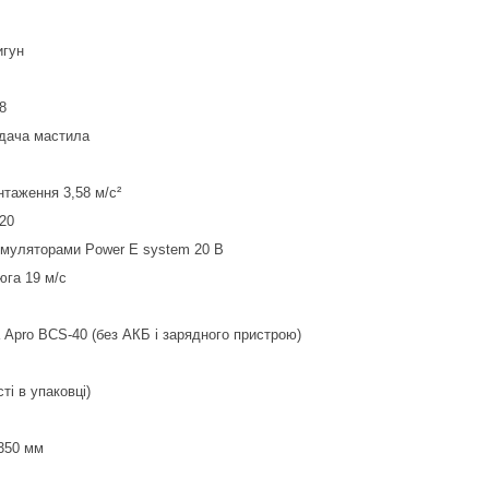
игун
8
дача мастила
нтаження 3,58 м/с²
20
кумуляторами Power E system 20 В
юга 19 м/с
Apro BCS-40 (без АКБ і зарядного пристрою)
ті в упаковці)
350 мм