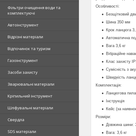
Особливості:
Фільтри очищення води та
комплектуючі
Безщітковий дв
Шина 350 мм
Автоінструмент
Крок ланцюга 3,
Відрізні матеріали
Автоматична по
Вага 3,6 кг
Відпочинок та туризм
Вібраційне нава
Газоінструмент
Клас захисту IP
Сумісність з а
Засоби захисту
Швидкість ланц
Зварювальні матеріали
Комплектація:
Ланцюгова пила 
Кріпильний інструмент
Інструкція
Шліфувальні матеріали
Кейс (за наявнос
Розміри:
Свердла
Довжина шини: 
SDS матеріали
Вага: 3,6 кг