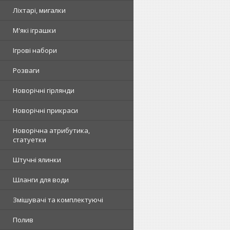
Ліхтарі, мигалки
М'які іграшки
Ігрові набори
Розваги
Новорічні гірлянди
Новорічні прикраси
Новорічна атрибутика,
статуетки
Штучні ялинки
Шланги для води
Змішувачі та комплектуючі
Полив