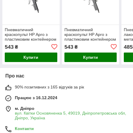
Пневматичний
Пневматичний
Пнев
краскопульт HP Apro з
краскопульт HP Apro з
лако
пластиковим контейнером
пластиковим контейнером
мета
600 мл та форсункою 1.4
600 мл та форсункою 1.5
1000
543
543
485
₴
₴
мм, система розпилення
мм, система розпилення
форс
HP (850013)
HP (850014)
Купити
Купити
Про нас
90% позитивних з 165 відгуків за рік
Працює з 16.12.2024
м. Дніпро
вул. Квітки Основяненка 5, 49019, Дніпропетровська обл,
Дніпро, Україна
Контакти