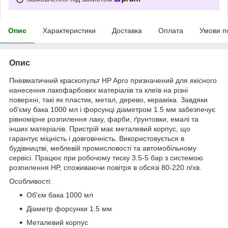
Опис
Характеристики
Доставка
Оплата
Умови п
Опис
Пневматичний краскопульт HP Apro призначений для якісного
нанесення лакофарбових матеріалів та клеїв на різні
поверхні, такі як пластик, метал, дерево, кераміка. Завдяки
об'єму бака 1000 мл і форсунці діаметром 1.5 мм забезпечує
рівномірне розпилення лаку, фарби, ґрунтовки, емалі та
інших матеріалів. Пристрій має металевий корпус, що
гарантує міцність і довговічність. Використовується в
будівництві, меблевій промисловості та автомобільному
сервісі. Працює при робочому тиску 3.5-5 бар з системою
розпилення HP, споживаючи повітря в обсязі 80-220 л/хв.
Особливості:
Об'єм бака 1000 мл
Діаметр форсунки 1.5 мм
Металевий корпус