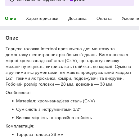
Опис
Характеристики
Доставка
Оплата
Умови п
Опис
Торцева головка Intertool призначена для монтажу та
демонтажу шестигранних різьбових з'єднань. Виготовлена з
міцної хром-ванадієвої сталі (Cr-V), що гарантує високу
механічну міцність, витривалість і стійкість до корозії. Сумісна
з ручними інструментами, які мають приєднувальний квадрат
1/2", такими як тріскачки, коміри, подовжувачі та викрутки.
Робочий розмір головки — 28 мм, довжина — 38 мм.
Особливості:
Матеріал: хром-ванадієва сталь (Cr-V)
Сумісність з інструментами 1/2"
Висока міцність та корозійна стійкість
Комплектація:
Торцева головка 28 мм