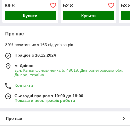
нікелеве покриття,
38 м
89
52
53
₴
₴
довжина 38 мм
інст
Купити
Купити
Про нас
89% позитивних з 163 відгуків за рік
Працює з 16.12.2024
м. Дніпро
вул. Квітки Основяненка 5, 49019, Дніпропетровська обл,
Дніпро, Україна
Контакти
Сьогодні працює з 10:00 до 18:00
Показати весь графік роботи
Про нас