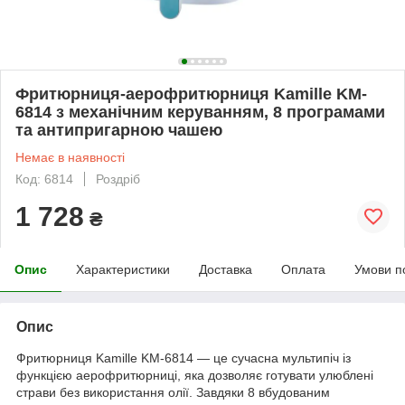
Фритюрниця-аерофритюрниця Kamille KM-
6814 з механічним керуванням, 8 програмами
та антипригарною чашею
Немає в наявності
Код: 6814
Роздріб
1 728
₴
Опис
Характеристики
Доставка
Оплата
Умови п
Опис
Фритюрниця Kamille KM-6814 — це сучасна мультипіч із
функцією аерофритюрниці, яка дозволяє готувати улюблені
страви без використання олії. Завдяки 8 вбудованим