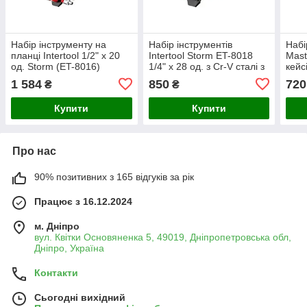
Набір інструменту на
Набір інструментів
Набі
планці Intertool 1/2" x 20
Intertool Storm ET-8018
Mast
од. Storm (ET-8016)
1/4" x 28 од. з Cr-V сталі з
кейс
тріскачкою, подовжувачем
стал
1 584
850
720
₴
₴
і головками SL
Купити
Купити
Про нас
90% позитивних з 165 відгуків за рік
Працює з 16.12.2024
м. Дніпро
вул. Квітки Основяненка 5, 49019, Дніпропетровська обл,
Дніпро, Україна
Контакти
Сьогодні вихідний