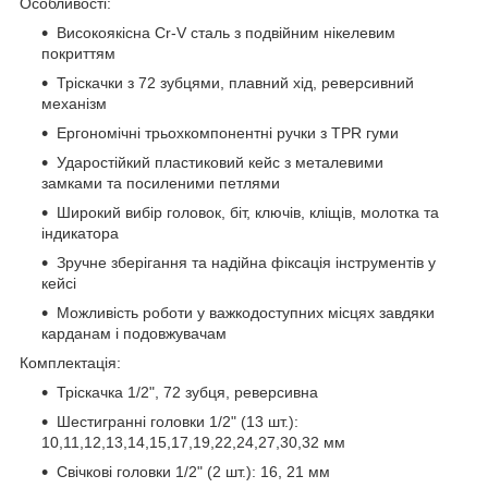
Особливості:
Високоякісна Cr-V сталь з подвійним нікелевим
покриттям
Тріскачки з 72 зубцями, плавний хід, реверсивний
механізм
Ергономічні трьохкомпонентні ручки з TPR гуми
Ударостійкий пластиковий кейс з металевими
замками та посиленими петлями
Широкий вибір головок, біт, ключів, кліщів, молотка та
індикатора
Зручне зберігання та надійна фіксація інструментів у
кейсі
Можливість роботи у важкодоступних місцях завдяки
карданам і подовжувачам
Комплектація:
Тріскачка 1/2", 72 зубця, реверсивна
Шестигранні головки 1/2" (13 шт.):
10,11,12,13,14,15,17,19,22,24,27,30,32 мм
Свічкові головки 1/2" (2 шт.): 16, 21 мм