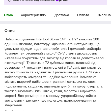
Опис
Характеристики
Доставка
Оплата
Умови п
Опис
Набір інструментів Intertool Storm 1/4" та 1/2" включає 100
одиниць якісного, багатофункціонального інструменту, що
ідеально підходить для автолюбителів і домашніх майстрів.
Комплект виготовлений з міцної Cr-V сталі з двошаровим
нікелевим покриттям для захисту від корозії та довготривалої
експлуатації. Тріскачки з 72 зубцями мають плавний хід,
реверсивний механізм і виготовлені в Тайвані, що гарантує
високу точність та надійність. Ергономічні ручки з TPR гуми
забезпечують комфорт та надійне зчеплення. Комплект
містить широкий вибір шестигранних і свічкових головок,
подовжувачів, карданів, адаптерів для біт та шуруповерта, а
також різноманітні біти, ключі, кліщі, молоток і індикатор
мережі. Все розміщено в міцному, ударостійкому кейсі з
металевими замками, що полегшує транспортування та
зберігання.