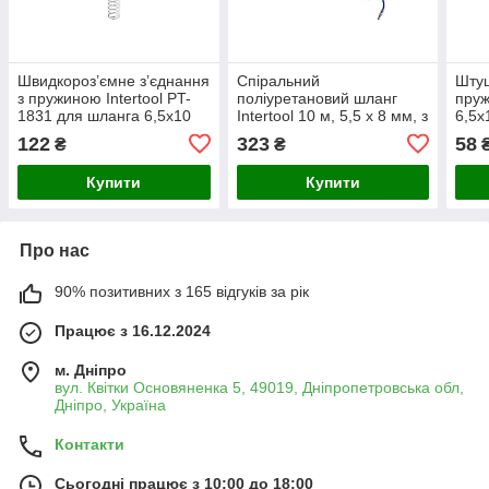
Швидкороз’ємне з’єднання
Спіральний
Штуц
з пружиною Intertool PT-
поліуретановий шланг
пру
1831 для шланга 6,5x10
Intertool 10 м, 5,5 х 8 мм, з
6,5x
мм — металевий фітинг з
швидкознімним
швид
122
323
58
₴
₴
фіксувальною гайкою
з’єднанням
для 
Купити
Купити
Про нас
90% позитивних з 165 відгуків за рік
Працює з 16.12.2024
м. Дніпро
вул. Квітки Основяненка 5, 49019, Дніпропетровська обл,
Дніпро, Україна
Контакти
Сьогодні працює з 10:00 до 18:00