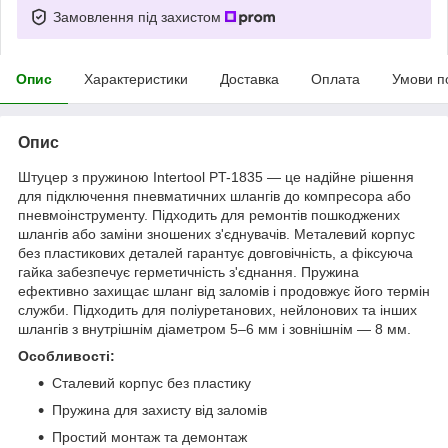
Замовлення під захистом
Опис
Характеристики
Доставка
Оплата
Умови п
Опис
Штуцер з пружиною Intertool PT-1835 — це надійне рішення
для підключення пневматичних шлангів до компресора або
пневмоінструменту. Підходить для ремонтів пошкоджених
шлангів або заміни зношених з'єднувачів. Металевий корпус
без пластикових деталей гарантує довговічність, а фіксуюча
гайка забезпечує герметичність з'єднання. Пружина
ефективно захищає шланг від заломів і продовжує його термін
служби. Підходить для поліуретанових, нейлонових та інших
шлангів з внутрішнім діаметром 5–6 мм і зовнішнім — 8 мм.
Особливості:
Сталевий корпус без пластику
Пружина для захисту від заломів
Простий монтаж та демонтаж