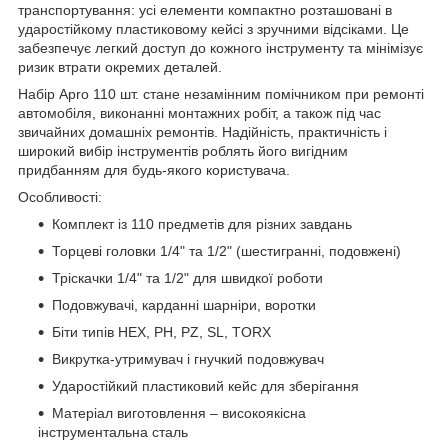
транспортування: усі елементи компактно розташовані в
ударостійкому пластиковому кейсі з зручними відсіками. Це
забезпечує легкий доступ до кожного інструменту та мінімізує
ризик втрати окремих деталей.
Набір Apro 110 шт. стане незамінним помічником при ремонті
автомобіля, виконанні монтажних робіт, а також під час
звичайних домашніх ремонтів. Надійність, практичність і
широкий вибір інструментів роблять його вигідним
придбанням для будь-якого користувача.
Особливості:
Комплект із 110 предметів для різних завдань
Торцеві головки 1/4" та 1/2" (шестигранні, подовжені)
Тріскачки 1/4" та 1/2" для швидкої роботи
Подовжувачі, карданні шарніри, воротки
Біти типів HEX, PH, PZ, SL, TORX
Викрутка-утримувач і гнучкий подовжувач
Ударостійкий пластиковий кейс для зберігання
Матеріал виготовлення – високоякісна
інструментальна сталь