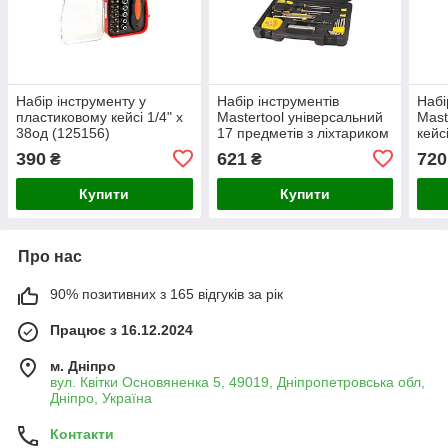
Набір інструменту у
Набір інструментів
Набі
пластиковому кейсі 1/4" x
Mastertool універсальний
Mast
38од (125156)
17 предметів з ліхтариком
кейс
та ЖК-пробником, вага 1,7
стал
390
621
720
₴
₴
кг
Купити
Купити
Про нас
90% позитивних з 165 відгуків за рік
Працює з 16.12.2024
м. Дніпро
вул. Квітки Основяненка 5, 49019, Дніпропетровська обл,
Дніпро, Україна
Контакти