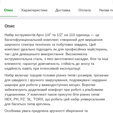
Опис
Характеристики
Доставка
Оплата
Умови п
Опис
Набір інструментів Apro 1/4" та 1/2" на 110 одиниць — це
багатофункціональний комплект, створений для вирішення
широкого спектра технічних та побутових завдань. Цей
комплект ідеально підходить як для професійних майстерень,
так і для домашнього використання. Високоякісна
інструментальна сталь, з якої виготовлені насадки, біти та інші
елементи, гарантує довговічність, стійкість до зносу та
надійність навіть при інтенсивній експлуатації.
Набір включає торцеві головки різних типів і розмірів, тріскачки
для швидкого і зручного закручування, подовжувачі і карданні
шарніри для роботи у важкодоступних місцях. Воротки
забезпечують додатковий комфорт при роботі з різьбовими
з’єднаннями. У комплекті також присутні біти різних типів:
HEX, PH, PZ, SL, TORX, що робить цей набір універсальним
для багатьох типів кріплень.
Особлива увага приділена зручності зберігання та