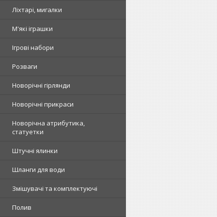
Ліхтарі, мигалки
М'які іграшки
Ігрові набори
Розваги
Новорічні гірлянди
Новорічні прикраси
Новорічна атрибутика,
статуетки
Штучні ялинки
Шланги для води
Змішувачі та комплектуючі
Полив