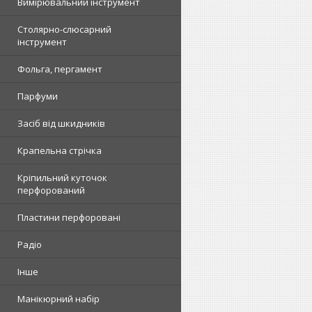
Вимірювальний інструмент
Столярно-слюсарний
інструмент
Фольга, пергамент
Парфуми
Засіб від шкидників
Крапельна стрічка
Кріпильний куточок
перфорований
Пластини перфоровані
Радіо
Інше
Манікюрний набір