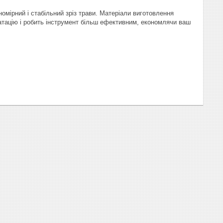
номірний і стабільний зріз трави. Матеріали виготовлення
уатацію і робить інструмент більш ефективним, економлячи ваш