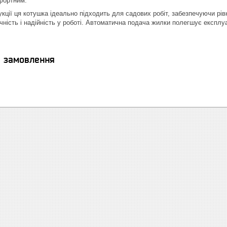
фортним.
кції ця котушка ідеально підходить для садових робіт, забезпечуючи рів
чність і надійність у роботі. Автоматична подача жилки полегшує експл
я замовлення