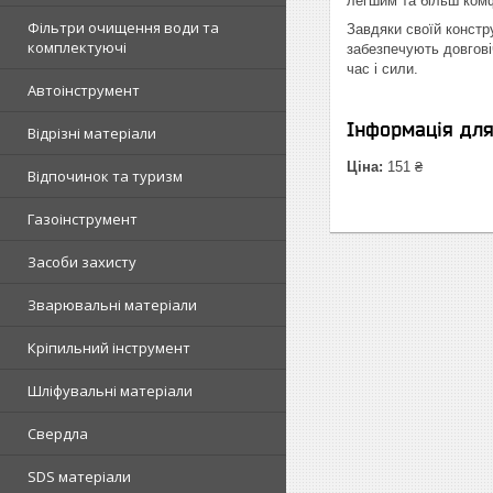
легшим та більш ком
Фільтри очищення води та
Завдяки своїй констру
комплектуючі
забезпечують довгові
час і сили.
Автоінструмент
Інформація дл
Відрізні матеріали
Ціна:
151 ₴
Відпочинок та туризм
Газоінструмент
Засоби захисту
Зварювальні матеріали
Кріпильний інструмент
Шліфувальні матеріали
Свердла
SDS матеріали