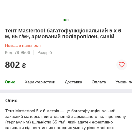
Тент Mastertool багатофункціональний 5 х 6
м, 65 г/м², армований поліпропілен, синій
Немає в наявності
Код: 79-9506
Роздріб
802
₴
Опис
Характеристики
Доставка
Оплата
Умови п
Опис
Тент Mastertool 5 х 6 метрів — це багатофункціональний
захисний матеріал, виготовлений з армованого поліпропілену
(терпаулінга) щільністю 65 г/м², який здатен ефективно
захищати від негативних погодних умов у різноманітних