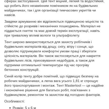
сферах застосування. Цей тент міцний, легкий та водостійкий,
що робить його незамінним помічником як на будівельних
майданчиках, так і для організації тимчасових укриттів чи
навісів.
Завдяки армуванню він відрізняється підвищеною міцністю та
стійкістю до розривів і механічних пошкоджень. Матеріал не
піддається гниттю та має довгий термін експлуатації, навіть
при тривалому впливі вологи та ультрафіолету.
Тент широко використовується для захисту робітників і
будівельних матеріалів від дощу, снігу, вітру і сонця, що
дозволяє підтримувати комфортні умови праці і зберігати
цілісність матеріалів. Він також застосовується для накриття
будівельних лісів, приховування недобудов, а також для
підтримки оптимальної температури під час прогріву
бетонних конструкцій.
Синій колір тенту добре помітний, що підвищує безпеку на
робочих майданчиках, а легка вага усього 1,81 кг спрощує
його транспортування і монтаж. Тент Mastertool — це надійне
і економічне рішення для багатьох робіт, пов’язаних з
будівництвом, ремонтом та захистом від погодних факторів.
Особливості:
Розмір: 5 х 6 м