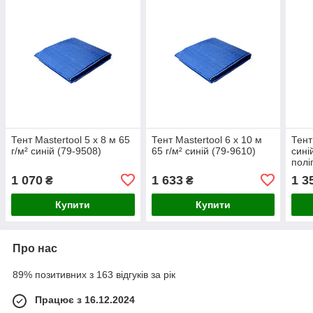
Тент Mastertool 5 х 8 м 65
Тент Mastertool 6 х 10 м
Тент
г/м² синій (79-9508)
65 г/м² синій (79-9610)
сині
полі
тент
1 070
1 633
1 3
₴
₴
Купити
Купити
Про нас
89% позитивних з 163 відгуків за рік
Працює з 16.12.2024