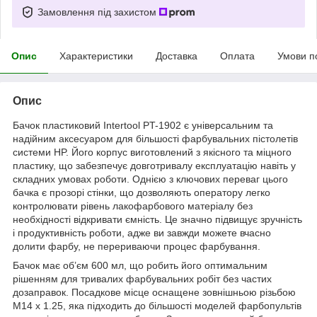
Замовлення під захистом
Опис
Характеристики
Доставка
Оплата
Умови п
Опис
Бачок пластиковий Intertool PT-1902 є універсальним та
надійним аксесуаром для більшості фарбувальних пістолетів
системи HP. Його корпус виготовлений з якісного та міцного
пластику, що забезпечує довготривалу експлуатацію навіть у
складних умовах роботи. Однією з ключових переваг цього
бачка є прозорі стінки, що дозволяють оператору легко
контролювати рівень лакофарбового матеріалу без
необхідності відкривати ємність. Це значно підвищує зручність
і продуктивність роботи, адже ви завжди можете вчасно
долити фарбу, не перериваючи процес фарбування.
Бачок має об’єм 600 мл, що робить його оптимальним
рішенням для тривалих фарбувальних робіт без частих
дозаправок. Посадкове місце оснащене зовнішньою різьбою
М14 x 1.25, яка підходить до більшості моделей фарбопультів