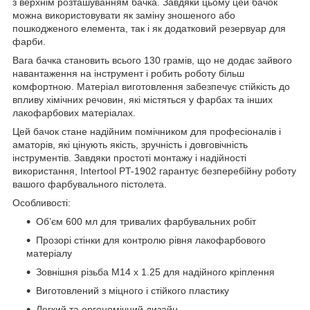
з верхнім розташуванням бачка. Завдяки цьому цей бачок
можна використовувати як заміну зношеного або
пошкодженого елемента, так і як додатковий резервуар для
фарби.
Вага бачка становить всього 130 грамів, що не додає зайвого
навантаження на інструмент і робить роботу більш
комфортною. Матеріал виготовлення забезпечує стійкість до
впливу хімічних речовин, які містяться у фарбах та інших
лакофарбових матеріалах.
Цей бачок стане надійним помічником для професіоналів і
аматорів, які цінують якість, зручність і довговічність
інструментів. Завдяки простоті монтажу і надійності
використання, Intertool PT-1902 гарантує безперебійну роботу
вашого фарбувального пістолета.
Особливості:
Об’єм 600 мл для тривалих фарбувальних робіт
Прозорі стінки для контролю рівня лакофарбового
матеріалу
Зовнішня різьба М14 x 1.25 для надійного кріплення
Виготовлений з міцного і стійкого пластику
Легкий та ергономічний дизайн