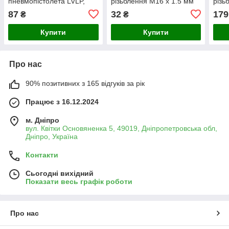
пневмопістолета LVLP,
різьблення М16 x 1.5 мм
різь
верхній, об’єм 600 мл,
(PT-1906)
1907
87
32
179
₴
₴
внутрішнє різьблення М16
x 1.5 мм
Купити
Купити
Про нас
90% позитивних з 165 відгуків за рік
Працює з 16.12.2024
м. Дніпро
вул. Квітки Основяненка 5, 49019, Дніпропетровська обл,
Дніпро, Україна
Контакти
Сьогодні вихідний
Показати весь графік роботи
Про нас