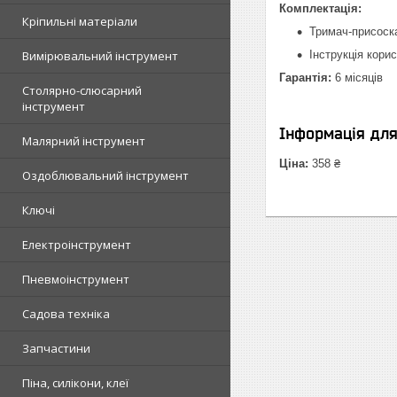
Комплектація:
Кріпильні матеріали
Тримач-присоска 
Вимірювальний інструмент
Інструкція кори
Гарантія:
6 місяців
Столярно-слюсарний
інструмент
Інформація дл
Малярний інструмент
Ціна:
358 ₴
Оздоблювальний інструмент
Ключі
Електроінструмент
Пневмоінструмент
Садова техніка
Запчастини
Піна, силікони, клеї