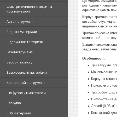
Ця модель обладнана 
розподіляти навантаж
Фільтри очищення води та
ефективно навіть при
комплектуючі
Корпус тримача вигот
Автоінструмент
що забезпечує міцне 
видалення вм’ятин на
Відрізні матеріали
Тримач-присоска Inte
компактний — він зру
Відпочинок та туризм
Завдяки високоякісни
завданнях, забезпечую
Газоінструмент
Особливості:
Засоби захисту
Три вакуумні п
Зварювальні матеріали
Максимальне на
Корпус з міцно
Кріпильний інструмент
Присоски з висо
Шліфувальні матеріали
Три робочі фікс
Використання дл
Свердла
Легкий (0,95 кг)
SDS матеріали
Компактний для 