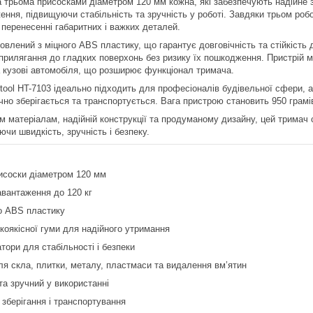
трьома присосками діаметром 120 мм кожна, які забезпечують надійне з
ення, підвищуючи стабільність та зручність у роботі. Завдяки трьом р
 перенесенні габаритних і важких деталей.
овлений з міцного ABS пластику, що гарантує довговічність та стійкість
прилягання до гладких поверхонь без ризику їх пошкодження. Пристрій 
 кузові автомобіля, що розширює функціонал тримача.
rtool HT-7103 ідеально підходить для професіоналів будівельної сфери, 
чно зберігається та транспортується. Вага пристрою становить 950 грам
м матеріалам, надійній конструкції та продуманому дизайну, цей тримач
чи швидкість, зручність і безпеку.
рисоски діаметром 120 мм
вантаження до 120 кг
го ABS пластику
коякісної гуми для надійного утримання
атори для стабільності і безпеки
я скла, плитки, металу, пластмаси та видалення вм’ятин
 та зручний у використанні
зберігання і транспортування