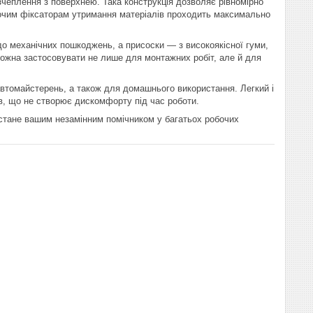
чеплення з поверхнею. Така конструкція дозволяє рівномірно
обочим фіксаторам утримання матеріалів проходить максимально
 до механічних пошкоджень, а присоски — з високоякісної гуми,
можна застосовувати не лише для монтажних робіт, але й для
автомайстерень, а також для домашнього використання. Легкий і
ів, що не створює дискомфорту під час роботи.
 стане вашим незамінним помічником у багатьох робочих