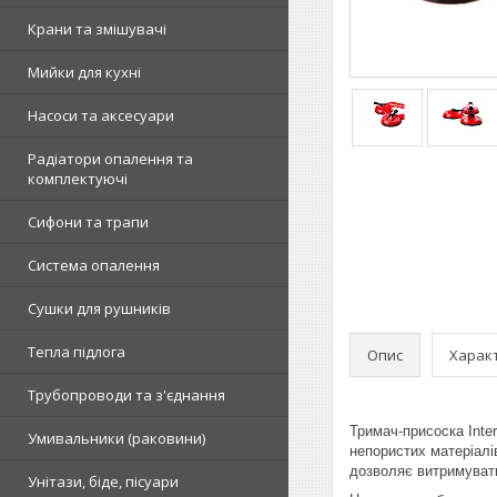
Крани та змішувачі
Мийки для кухні
Насоси та аксесуари
Радіатори опалення та
комплектуючі
Сифони та трапи
Система опалення
Сушки для рушників
Тепла підлога
Опис
Харак
Трубопроводи та з'єднання
Тримач-присоска Inte
Умивальники (раковини)
непористих матеріалі
дозволяє витримувати
Унітази, біде, пісуари