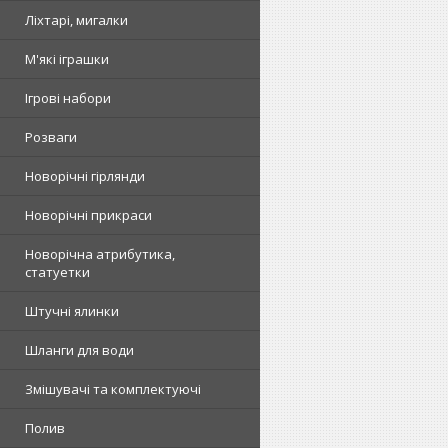
Ліхтарі, мигалки
М'які іграшки
Ігрові набори
Розваги
Новорічні гірлянди
Новорічні прикраси
Новорічна атрибутика,
статуетки
Штучні ялинки
Шланги для води
Змішувачі та комплектуючі
Полив