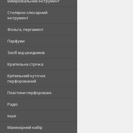
Вимірювальний інструмент
Столярно-слюсарний
інструмент
Фольга, пергамент
Парфуми
Засіб від шкидників
Крапельна стрічка
Кріпильний куточок
перфорований
Пластини перфоровані
Радіо
Інше
Манікюрний набір