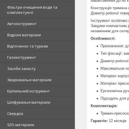
навантаження до 40 кг
Фільтри очищення води та
Конструкція тримача 
комплектуючі
Діаметр робочої пове
Інструмент особливо 
Автоінструмент
Завдяки компактним р
незамінним для склярі
Відрізні матеріали
Особливості:
Відпочинок та туризм
Призначення: дл
Тип фіксації: в
Газоінструмент
Діаметр робочої
Засоби захисту
Максимальне на
Матеріал корпус
Зварювальні матеріали
Матеріал присос
Кріпильний інструмент
Ергономічна ру
Підходить для р
Шліфувальні матеріали
Комплектація:
Свердла
Тримач-присоска
Гарантія:
12 місяців
SDS матеріали