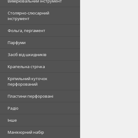
Вимірювальний інструмент
Столярно-слюсарний
інструмент
Фольга, пергамент
Парфуми
Засіб від шкидників
Крапельна стрічка
Кріпильний куточок
перфорований
Пластини перфоровані
Радіо
Інше
Манікюрний набір