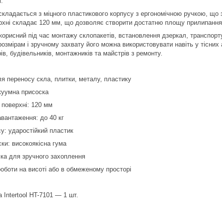
.
складається з міцного пластикового корпусу з ергономічною ручкою, що зр
рхні складає 120 мм, що дозволяє створити достатню площу прилипання
корисний під час монтажу склопакетів, встановлення дзеркал, транспорт
озмірам і зручному захвату його можна використовувати навіть у тісних
в, будівельників, монтажників та майстрів з ремонту.
я переносу скла, плитки, металу, пластику
акуумна присоска
 поверхні: 120 мм
вантаження: до 40 кг
у: ударостійкий пластик
ки: високоякісна гума
чка для зручного захоплення
оботи на висоті або в обмеженому просторі
 Intertool HT-7101 — 1 шт.