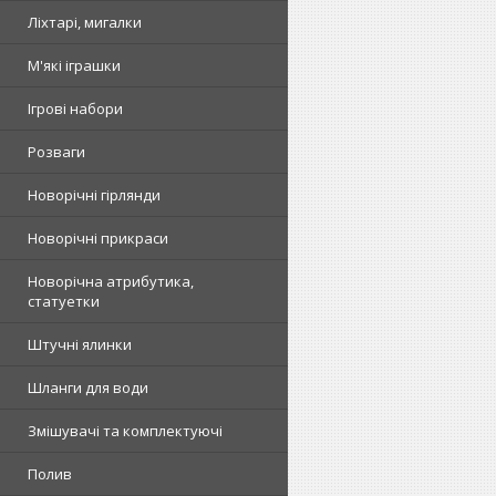
Ліхтарі, мигалки
М'які іграшки
Ігрові набори
Розваги
Новорічні гірлянди
Новорічні прикраси
Новорічна атрибутика,
статуетки
Штучні ялинки
Шланги для води
Змішувачі та комплектуючі
Полив