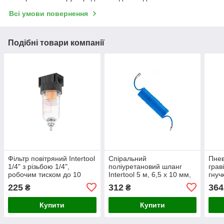
Всі умови повернення
Подібні товари компанії
Фільтр повітряний Intertool
Спіральний
Пнев
1/4" з різьбою 1/4",
поліуретановий шланг
граві
робочим тиском до 10
Intertool 5 м, 6,5 х 10 мм,
гнуч
бар, для шлангів 8х12 мм,
робочий тиск до 15 атм
діам
225
312
364
₴
₴
пропускна здатність 400 л/
(PT-1710)
робо
хв, ріве
Купити
Купити