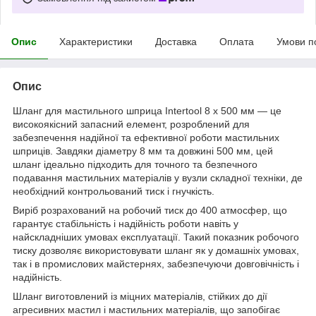
Опис
Характеристики
Доставка
Оплата
Умови п
Опис
Шланг для мастильного шприца Intertool 8 х 500 мм — це
високоякісний запасний елемент, розроблений для
забезпечення надійної та ефективної роботи мастильних
шприців. Завдяки діаметру 8 мм та довжині 500 мм, цей
шланг ідеально підходить для точного та безпечного
подавання мастильних матеріалів у вузли складної техніки, де
необхідний контрольований тиск і гнучкість.
Виріб розрахований на робочий тиск до 400 атмосфер, що
гарантує стабільність і надійність роботи навіть у
найскладніших умовах експлуатації. Такий показник робочого
тиску дозволяє використовувати шланг як у домашніх умовах,
так і в промислових майстернях, забезпечуючи довговічність і
надійність.
Шланг виготовлений із міцних матеріалів, стійких до дії
агресивних мастил і мастильних матеріалів, що запобігає