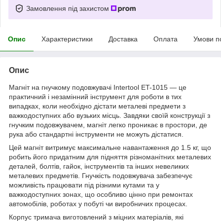
Замовлення під захистом
Опис
Характеристики
Доставка
Оплата
Умови п
Опис
Магніт на гнучкому подовжувачі Intertool ET-1015 — це
практичний і незамінний інструмент для роботи в тих
випадках, коли необхідно дістати металеві предмети з
важкодоступних або вузьких місць. Завдяки своїй конструкції з
гнучким подовжувачем, магніт легко проникає в простори, де
рука або стандартні інструменти не можуть дістатися.
Цей магніт витримує максимальне навантаження до 1.5 кг, що
робить його придатним для підняття різноманітних металевих
деталей, болтів, гайок, інструментів та інших невеликих
металевих предметів. Гнучкість подовжувача забезпечує
можливість працювати під різними кутами та у
важкодоступних зонах, що особливо цінно при ремонтах
автомобілів, роботах у побуті чи виробничих процесах.
Корпус тримача виготовлений з міцних матеріалів, які