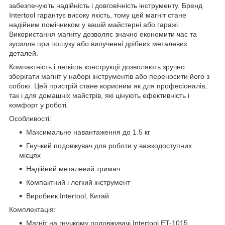
забезпечують надійність і довговічність інструменту. Бренд
Intertool гарантує високу якість, тому цей магніт стане
надійним помічником у вашій майстерні або гаражі.
Використання магніту дозволяє значно економити час та
зусилля при пошуку або вилученні дрібних металевих
деталей.
Компактність і легкість конструкції дозволяють зручно
зберігати магніт у наборі інструментів або переносити його з
собою. Цей пристрій стане корисним як для професіоналів,
так і для домашніх майстрів, які цінують ефективність і
комфорт у роботі.
Особливості:
Максимальне навантаження до 1.5 кг
Гнучкий подовжувач для роботи у важкодоступних
місцях
Надійний металевий тримач
Компактний і легкий інструмент
Виробник Intertool, Китай
Комплектація:
Магніт на гнучкому подовжувачі Intertool ET-1015