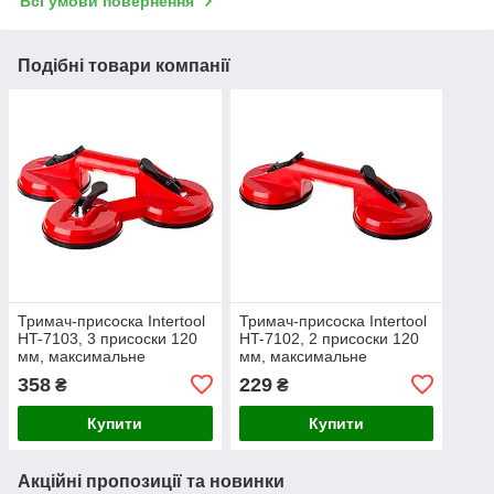
Всі умови повернення
Подібні товари компанії
Тримач-присоска Intertool
Тримач-присоска Intertool
HT-7103, 3 присоски 120
HT-7102, 2 присоски 120
мм, максимальне
мм, максимальне
навантаження до 120 кг,
навантаження до 80 кг,
358
229
₴
₴
для скла, плитки
для скла, плитки
Купити
Купити
Акційні пропозиції та новинки