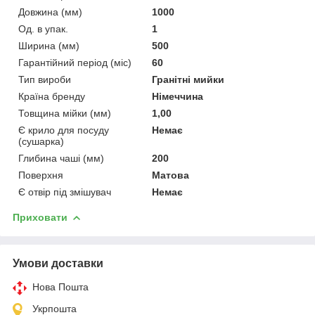
Довжина (мм)
1000
Од. в упак.
1
Ширина (мм)
500
Гарантійний період (міс)
60
Тип вироби
Гранітні мийки
Країна бренду
Німеччина
Товщина мійки (мм)
1,00
Є крило для посуду
Немає
(сушарка)
Глибина чаші (мм)
200
Поверхня
Матова
Є отвір під змішувач
Немає
Приховати
Умови доставки
Нова Пошта
Укрпошта