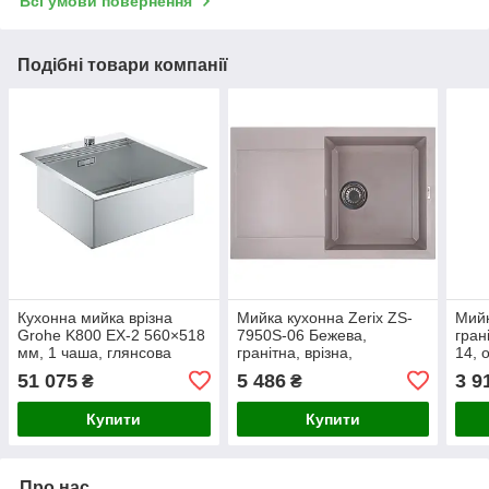
Всі умови повернення
Подібні товари компанії
Кухонна мийка врізна
Мийка кухонна Zerix ZS-
Мийк
Grohe K800 EX-2 560×518
7950S-06 Бежева,
гран
мм, 1 чаша, глянсова
гранітна, врізна,
14, 
нерж. сталь, прямокутна, з
прямокутна, 1 чаша,
620×
51 075
5 486
3 9
₴
₴
отвором під змішувач
790x500 мм, товщина 6
мм, 
мм (ZX4581)
(ZX4
Купити
Купити
Про нас