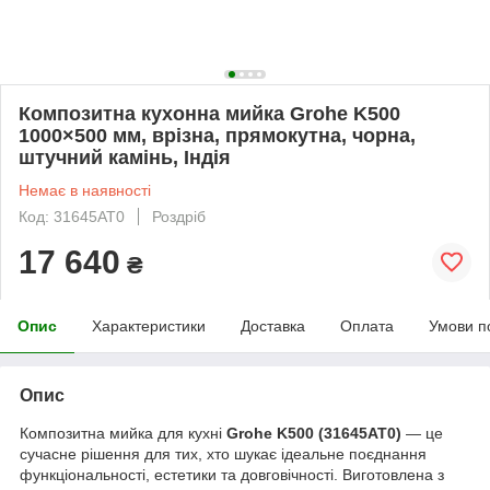
Композитна кухонна мийка Grohe K500
1000×500 мм, врізна, прямокутна, чорна,
штучний камінь, Індія
Немає в наявності
Код: 31645AT0
Роздріб
17 640
₴
Опис
Характеристики
Доставка
Оплата
Умови п
Опис
Композитна мийка для кухні
Grohe K500 (31645AT0)
— це
сучасне рішення для тих, хто шукає ідеальне поєднання
функціональності, естетики та довговічності. Виготовлена з