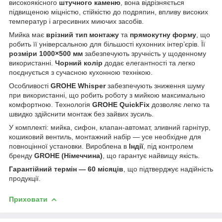
високоякісного
штучного каменю
, вона відрізняється
підвищеною міцністю, стійкістю до подряпин, впливу високих
температур і агресивних миючих засобів.
Мийка має
врізний тип монтажу
та
прямокутну форму
, що
робить її універсальною для більшості кухонних інтер’єрів. Її
розміри 1000×500 мм
забезпечують зручність у щоденному
використанні.
Чорний колір
додає елегантності та легко
поєднується з сучасною кухонною технікою.
Особливості
GROHE Whisper
забезпечують зниження шуму
при використанні, що робить роботу з мийкою максимально
комфортною. Технологія
GROHE QuickFix
дозволяє легко та
швидко здійснити монтаж без зайвих зусиль.
У комплекті: мийка, сифон, клапан-автомат, зливний гарнітур,
кошиковий вентиль, монтажний набір — усе необхідне для
повноцінної установки. Вироблена в
Індії
, під контролем
бренду
GROHE (Німеччина)
, що гарантує найвищу якість.
Гарантійний термін — 60 місяців
, що підтверджує надійність
продукції.
Приховати