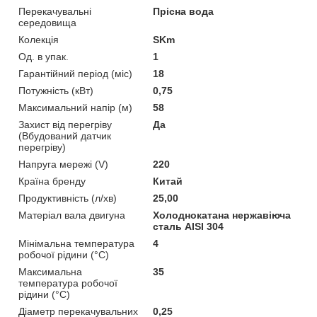
Перекачувальні
Прісна вода
середовища
Колекція
SKm
Од. в упак.
1
Гарантійний період (міс)
18
Потужність (кВт)
0,75
Максимальний напір (м)
58
Захист від перегріву
Да
(Вбудований датчик
перегріву)
Напруга мережі (V)
220
Країна бренду
Китай
Продуктивність (л/хв)
25,00
Матеріал вала двигуна
Холоднокатана нержавіюча
сталь AISI 304
Мінімальна температура
4
робочої рідини (°C)
Максимальна
35
температура робочої
рідини (°C)
Діаметр перекачувальних
0,25