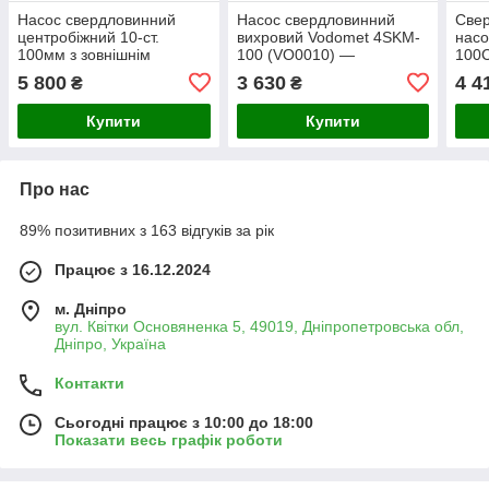
Насос свердловинний
Насос свердловинний
Свер
центробіжний 10-ст.
вихровий Vodomet 4SKM-
насо
100мм з зовнішнім
100 (VO0010) —
100C
пусковим коробом
глибинний вихровий
нерж
5 800
3 630
4 4
₴
₴
Grandfar 4SRm2/10 + 40
електронасос для чистої
кабе
(GF1131)
води
Купити
Купити
Про нас
89% позитивних з 163 відгуків за рік
Працює з 16.12.2024
м. Дніпро
вул. Квітки Основяненка 5, 49019, Дніпропетровська обл,
Дніпро, Україна
Контакти
Сьогодні працює з 10:00 до 18:00
Показати весь графік роботи