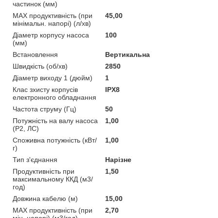
частинок (мм)
MAX продуктивність (при
45,00
мінімальн. напорі) (л/хв)
Діаметр корпусу насоса
100
(мм)
Встановлення
Вертикальна
Швидкість (об/хв)
2850
Діаметр виходу 1 (дюйм)
1
Клас зхисту корпусів
IPX8
електронного обладнання
Частота струму (Гц)
50
Потужність на валу насоса
1,00
(P2, ЛС)
Споживна потужність (кВт/
1,00
г)
Тип з'єднання
Нарізне
Продуктивність при
1,50
максимальному ККД (м3/
год)
Довжина кабелю (м)
15,00
MAX продуктивність (при
2,70
мін. напорі) (м3/год)