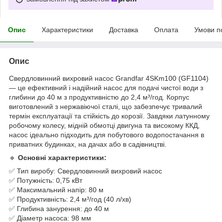
Опис
Характеристики
Доставка
Оплата
Умови п
Опис
Свердловинний вихровий насос Grandfar 4SKm100 (GF1104)
— це ефективний і надійний насос для подачі чистої води з
глибини до 40 м з продуктивністю до 2,4 м³/год. Корпус
виготовлений з нержавіючої сталі, що забезпечує тривалий
термін експлуатації та стійкість до корозії. Завдяки латунному
робочому колесу, мідній обмотці двигуна та високому ККД,
насос ідеально підходить для побутового водопостачання в
приватних будинках, на дачах або в садівництві.
🔹
Основні характеристики:
✅ Тип виробу: Свердловинний вихровий насос
✅ Потужність: 0,75 кВт
✅ Максимальний напір: 80 м
✅ Продуктивність: 2,4 м³/год (40 л/хв)
✅ Глибина занурення: до 40 м
✅ Діаметр насоса: 98 мм