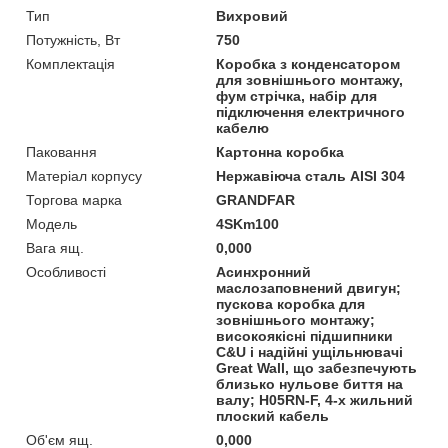
Тип
Вихровий
Потужність, Вт
750
Комплектація
Коробка з конденсатором
для зовнішнього монтажу,
фум стрічка, набір для
підключення електричного
кабелю
Паковання
Картонна коробка
Матеріал корпусу
Нержавіюча сталь AISI 304
Торгова марка
GRANDFAR
Мoдель
4SKm100
Вага ящ.
0,000
Особливості
Асинхронний
маслозаповнений двигун;
пускова коробка для
зовнішнього монтажу;
високоякісні підшипники
C&U і надійні ущільнювачі
Great Wall, що забезпечують
близько нульове биття на
валу; H05RN-F, 4-х жильний
плоский кабель
Об'єм ящ.
0,000