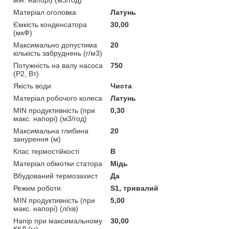
Матеріал оголовка
Латунь
Ємкість конденсатора
30,00
(мкФ)
Максимально допустима
20
кількість забруднень (г/м3)
Потужність на валу насоса
750
(P2, Вт)
Якість води
Чиста
Матеріал робочого колеса
Латунь
MIN продуктивність (при
0,30
макс. напорі) (м3/год)
Максимальна глибина
20
занурення (м)
Клас термостійкості
B
Матеріал обмотки статора
Мідь
Вбудований термозахист
Да
Режим роботи
S1, тривалий
MIN продуктивність (при
5,00
макс. напорі) (л/хв)
Напір при максимальному
30,00
ККД (м)