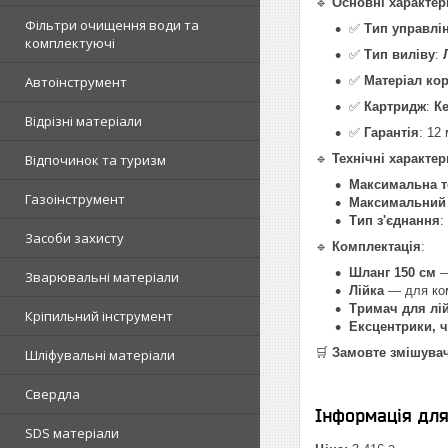
🔹
Основні характер
Фільтри очищення води та
✅
Тип управлі
комплектуючі
✅
Тип виліву
:
Автоінструмент
✅
Матеріал ко
✅
Картридж
:
К
Відрізні матеріали
✅
Гарантія
: 12
Відпочинок та туризм
🔹
Технічні характе
Максимальна т
Газоінструмент
Максимальний 
Тип з'єднання
:
Засоби захисту
🔹
Комплектація
:
Шланг 150 см
—
Зварювальні матеріали
Лійка
— для ко
Тримач для лі
Кріпильний інструмент
Ексцентрики, 
🛒
Замовте змішувач
Шліфувальні матеріали
Свердла
Інформація дл
SDS матеріали