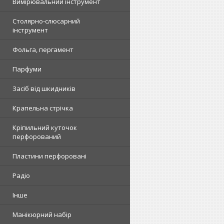
Вимірювальний інструмент
Столярно-слюсарний
інструмент
Фольга, пергамент
Парфуми
Засіб від шкидників
Крапельна стрічка
Кріпильний куточок
перфорований
Пластини перфоровані
Радіо
Інше
Манікюрний набір