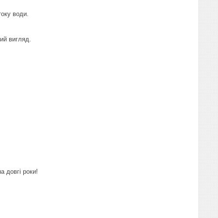
оку води.
ний вигляд.
а довгі роки!