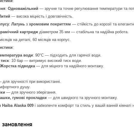
истики
:
ння
:
Одноважільний
— зручне та точне регулювання температури та пот
Литий
— висока міцність і довговічність.
рпусу
:
Латунь
з
хромовим покриттям
— стійкість до корозії та елегант
ерамічний картридж
діаметром 35 мм — стабільна та надійна робота.
 місяців на деталі, 60 місяців на корпус.
ристики
:
емпература води
: 90°C — підходить для гарячої води.
тиск
: 10 бар — витримує високий тиск води.
Жорстка підводка
— для міцного та надійного монтажу.
 для зручності при використанні.
мфортного душу.
йки
— для зручного зберігання.
чашки, гумові прокладки
— для швидкого та зручного монтажу.
 Haiba Alaska 009
і забезпечте комфорт та стиль у вашій ванній кімнаті н
я замовлення