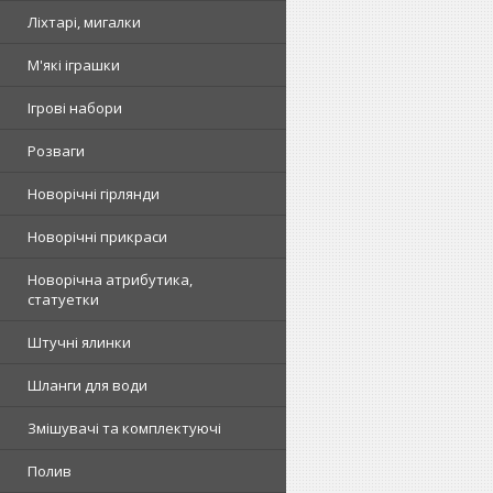
Ліхтарі, мигалки
М'які іграшки
Ігрові набори
Розваги
Новорічні гірлянди
Новорічні прикраси
Новорічна атрибутика,
статуетки
Штучні ялинки
Шланги для води
Змішувачі та комплектуючі
Полив