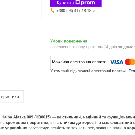
Купити з
+380 (96) 417-18-18
повернення товару протягом 14 днів
за домо
У компанії підключені електронні платежі. Те
теристики
Haiba Alaska 009 (HB0015)
— це
стильний
,
надійний
та
функціональ
і
з
хромовим покриттям
, він є
стійким до корозії
та має
елегантний 
не управління
забезпечує легкість та точність регулювання води, а
кор