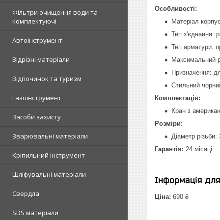
Особливості:
Фільтри очищення води та
комплектуючі
Матеріал корпус
Тип з'єднання: р
Автоінструмент
Тип арматури: 
Відрізні матеріали
Максимальний р
Призначення: д
Відпочинок та туризм
Стильний чорний
Газоінструмент
Комплектація:
Кран з американ
Засоби захисту
Розміри:
Зварювальні матеріали
Діаметр різьби:
Гарантія:
24 місяці
Кріпильний інструмент
Шліфувальні матеріали
Інформація дл
Свердла
Ціна:
690 ₴
SDS матеріали