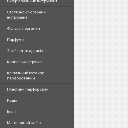
Вимірювальний інструмент
Столярно-слюсарний
інструмент
Фольга, пергамент
Парфуми
Засіб від шкидників
Крапельна стрічка
Кріпильний куточок
перфорований
Пластини перфоровані
Радіо
Інше
Манікюрний набір