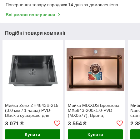
Повернення товару впродовж 14 днів за домовленістю
Всі умови повернення
Подібні товари компанії
Мийка Zerix ZH4843B-215
Мийка MIXXUS Бронзова
Мий
(3.0 мм / 1 чаша) PVD-
MX5843-200x1.0-PVD
Nano
Black з сушаркою для
(MX0577), Врізна,
стал
посуду (ZM5555),
Неіржавка сталь,
прям
3 071
3 554
2 3
₴
₴
прямокутна, з нержавіючої
Прямокутна, 580x430 мм
1 ча
сталі SUS 304
унів
Купити
Купити