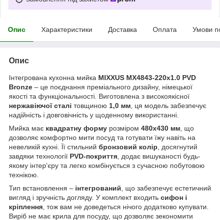
Опис
Характеристики
Доставка
Оплата
Умови п
Опис
Інтегрована кухонна мийка
MIXXUS MX4843-220x1.0 PVD
Bronze
– це поєднання преміального дизайну, німецької
якості та функціональності. Виготовлена з високоякісної
нержавіючої сталі
товщиною
1,0 мм
, ця модель забезпечує
надійність і довговічність у щоденному використанні.
Мийка має
квадратну форму
розміром
480х430 мм
, що
дозволяє комфортно мити посуд та готувати їжу навіть на
невеликій кухні. Її стильний
бронзовий колір
, досягнутий
завдяки технології
PVD-покриття
, додає вишуканості будь-
якому інтер'єру та легко комбінується з сучасною побутовою
технікою.
Тип встановлення –
інтегрований
, що забезпечує естетичний
вигляд і зручність догляду. У комплект входить
сифон і
кріплення
, тож вам не доведеться нічого додатково купувати.
Виріб не має крила для посуду, що дозволяє зекономити