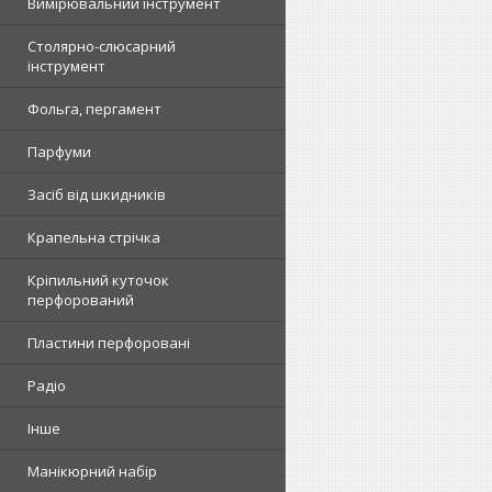
Вимірювальний інструмент
Столярно-слюсарний
інструмент
Фольга, пергамент
Парфуми
Засіб від шкидників
Крапельна стрічка
Кріпильний куточок
перфорований
Пластини перфоровані
Радіо
Інше
Манікюрний набір