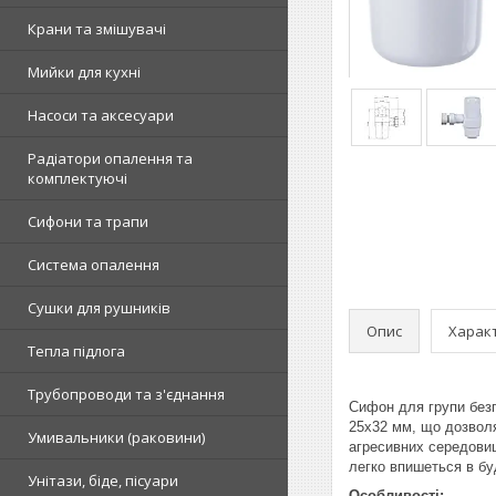
Крани та змішувачі
Мийки для кухні
Насоси та аксесуари
Радіатори опалення та
комплектуючі
Сифони та трапи
Система опалення
Сушки для рушників
Опис
Харак
Тепла підлога
Трубопроводи та з'єднання
Сифон для групи безп
25x32 мм, що дозволяє
Умивальники (раковини)
агресивних середовищ
легко впишеться в бу
Унітази, біде, пісуари
Особливості: