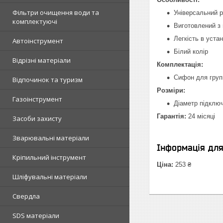
Фільтри очищення води та
Універсальний 
комплектуючі
Виготовлений з 
Легкість в устан
Автоінструмент
Білий колір
Відрізні матеріали
Комплектація:
Сифон для груп
Відпочинок та туризм
Розміри:
Газоінструмент
Діаметр підклю
Гарантія:
24 місяці
Засоби захисту
Зварювальні матеріали
Інформація дл
Кріпильний інструмент
Ціна:
253 ₴
Шліфувальні матеріали
Свердла
SDS матеріали