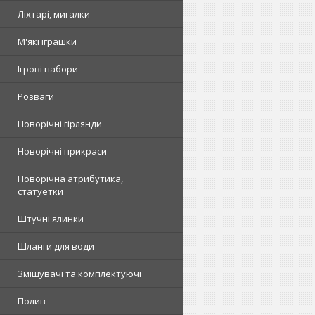
Ліхтарі, мигалки
М'які іграшки
Ігрові набори
Розваги
Новорічні гірлянди
Новорічні прикраси
Новорічна атрибутика,
статуетки
Штучні ялинки
Шланги для води
Змішувачі та комплектуючі
Полив