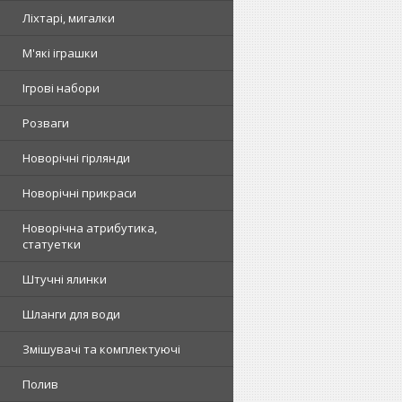
Ліхтарі, мигалки
М'які іграшки
Ігрові набори
Розваги
Новорічні гірлянди
Новорічні прикраси
Новорічна атрибутика,
статуетки
Штучні ялинки
Шланги для води
Змішувачі та комплектуючі
Полив