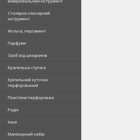
Вимірювальний інструмент
Столярно-слюсарний
інструмент
Фольга, пергамент
Парфуми
Засіб від шкидників
Крапельна стрічка
Кріпильний куточок
перфорований
Пластини перфоровані
Радіо
Інше
Манікюрний набір