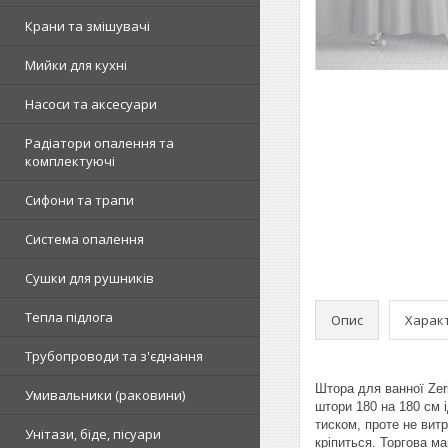
Крани та змішувачі
Мийки для кухні
Насоси та аксесуари
Радіатори опалення та
комплектуючі
Сифони та трапи
Система опалення
Сушки для рушників
Тепла підлога
Опис
Харак
Трубопроводи та з'єднання
Штора для ванної Zeri
Умивальники (раковини)
штори 180 на 180 см 
тиском, проте не вит
Унітази, біде, пісуари
кріпиться. Торгова ма