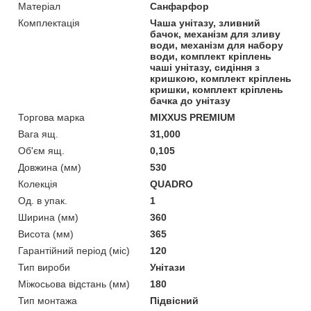
Матеріал
Санфарфор
Комплектація
Чаша унітазу, зливний
бачок, механізм для зливу
води, механізм для набору
води, комплект кріплень
чаші унітазу, сидіння з
кришкою, комплект кріплень
кришки, комплект кріплень
бачка до унітазу
Торгова марка
MIXXUS PREMIUM
Вага ящ.
31,000
Об'єм ящ.
0,105
Довжина (мм)
530
Колекція
QUADRO
Од. в упак.
1
Ширина (мм)
360
Висота (мм)
365
Гарантійний період (міс)
120
Тип вироби
Унітази
Міжосьова відстань (мм)
180
Тип монтажа
Підвісний