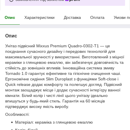
Опис
Характеристики
Доставка
Оплата
Умови п
Опис
Унітаз підвісний Mixxus Premium Quadro-0302-T1 — це
поєднання сучасного дизайну і передових технологій для
максимальної зручності у використанні. Виготовлений з міцної
кераміки з глянцевою емаллю, він забезпечує довговічність та
стійкість до зовнішніх впливів. Інноваційна система змиву
Tornado 1.0 гарантує ефективне та гігієнічне очищення чаші.
Ергономічне сидіння Slim Duroplast з функціями Soft-close і
Quick release додає комфорту та полегшує догляд. Підвісний
монтаж заощаджує місце і додає сучасності інтер’єру ванної
кімнати. Білий колір і чисті лінії цього унітазу ідеально
впишуться у будь-який стиль. Гарантія на 60 місяців
підтверджує високу якість виробу.
Особливості:
Матеріал: кераміка з глянцевою емаллю
Колір: білий