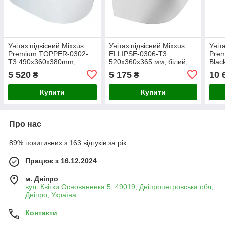
Унітаз підвісний Mixxus
Унітаз підвісний Mixxus
Уніт
Premium TOPPER-0302-
ELLIPSE-0306-T3
Prem
T3 490х360х380mm,
520x360x365 мм, білий,
Blac
система змиву TORNADO
система змиву Tornado
сист
5 520
5 175
10 
₴
₴
3.0 (MP6599)
3.0, комплект з сидінням
(MP
Купити
Купити
Про нас
89% позитивних з 163 відгуків за рік
Працює з 16.12.2024
м. Дніпро
вул. Квітки Основяненка 5, 49019, Дніпропетровська обл,
Дніпро, Україна
Контакти