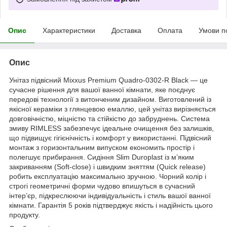
Опис
Характеристики
Доставка
Оплата
Умови п
Опис
Унітаз підвісний Mixxus Premium Quadro-0302-R Black — це
сучасне рішення для вашої ванної кімнати, яке поєднує
передові технології з витонченим дизайном. Виготовлений із
якісної кераміки з глянцевою емаллю, цей унітаз вирізняється
довговічністю, міцністю та стійкістю до забруднень. Система
змиву RIMLESS забезпечує ідеальне очищення без залишків,
що підвищує гігієнічність і комфорт у використанні. Підвісний
монтаж з горизонтальним випуском економить простір і
полегшує прибирання. Сидіння Slim Duroplast із м’яким
закриванням (Soft-close) і швидким зняттям (Quick release)
робить експлуатацію максимально зручною. Чорний колір і
строгі геометричні форми чудово впишуться в сучасний
інтер’єр, підкреслюючи індивідуальність і стиль вашої ванної
кімнати. Гарантія 5 років підтверджує якість і надійність цього
продукту.