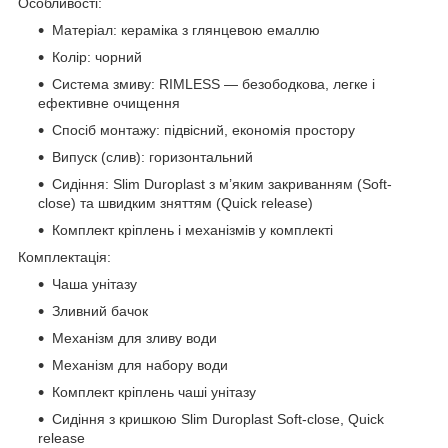
Особливості:
Матеріал: кераміка з глянцевою емаллю
Колір: чорний
Система змиву: RIMLESS — безободкова, легке і
ефективне очищення
Спосіб монтажу: підвісний, економія простору
Випуск (слив): горизонтальний
Сидіння: Slim Duroplast з м’яким закриванням (Soft-
close) та швидким зняттям (Quick release)
Комплект кріплень і механізмів у комплекті
Комплектація:
Чаша унітазу
Зливний бачок
Механізм для зливу води
Механізм для набору води
Комплект кріплень чаші унітазу
Сидіння з кришкою Slim Duroplast Soft-close, Quick
release