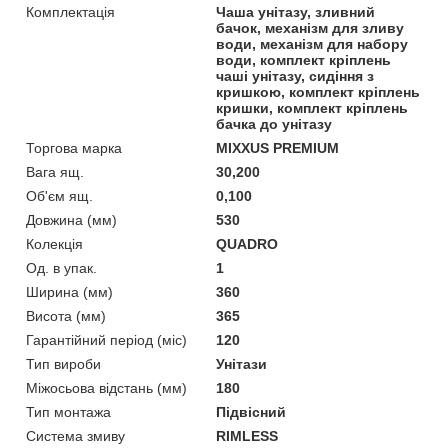
Комплектація
Чаша унітазу, зливний
бачок, механізм для зливу
води, механізм для набору
води, комплект кріплень
чаші унітазу, сидіння з
кришкою, комплект кріплень
кришки, комплект кріплень
бачка до унітазу
Торгова марка
MIXXUS PREMIUM
Вага ящ.
30,200
Об'єм ящ.
0,100
Довжина (мм)
530
Колекція
QUADRO
Од. в упак.
1
Ширина (мм)
360
Висота (мм)
365
Гарантійний період (міс)
120
Тип вироби
Унітази
Міжосьова відстань (мм)
180
Тип монтажа
Підвісний
Система змиву
RIMLESS