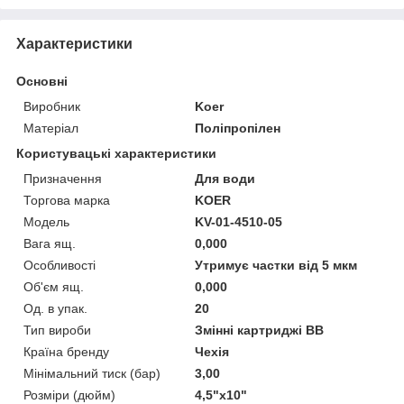
Характеристики
Основні
Виробник
Koer
Матеріал
Поліпропілен
Користувацькі характеристики
Призначення
Для води
Торгова марка
KOER
Мoдель
KV-01-4510-05
Вага ящ.
0,000
Особливості
Утримує частки від 5 мкм
Об'єм ящ.
0,000
Од. в упак.
20
Тип вироби
Змінні картриджі ВВ
Країна бренду
Чехія
Мінімальний тиск (бар)
3,00
Розміри (дюйм)
4,5"х10"