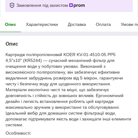
Замовлення під захистом
Опис
Характеристики
Доставка
Оплата
Умови п
Опис
Картридж поліпропіленовий KOER KV-01-4510-05 PP5
4,5"x10" (KR5244) — сучасний механічний фільтр для
очищення води у побутових умовах. Виконаний з
високоякісного поліпропілену, він забезпечує ефективне
видалення забруднень розміром від 5 мікрон, гарантуючи
чисту і безпечну воду для щоденного використання.
Матеріали екологічно чисті та міцні, що забезпечує
довговічність і стійкість до зовнішніх впливів. Ергономічний
дизайн і легкість встановлення роблять цей картридж
максимально зручним у використанні та обслуговуванні.
Ідеальний вибір для домашніх систем фільтрації води,
допомагає підтримувати якість води і захищати інші елементи
системи.
Особливості: