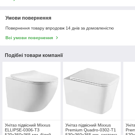
Умови повернення
Повернення товару впродовж 14 днів за домовленістю
Всі умови повернення
Подібні товари компанії
Унітаз підвісний Mixxus
Унітаз підвісний Mixxus
Уніт
ELLIPSE-0306-T3
Premium Quadro-0302-T1
Prem
520x360x365 мм, білий,
530x360x365 мм, система
520x