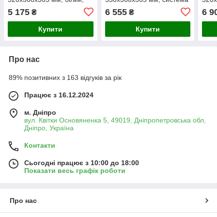
система змиву Tornado
змиву Tornado 1.0,
сист
5 175
6 555
6 9
₴
₴
3.0, комплект з сидінням
глянцева емаль, білий
3.0,
(MP6456)
Купити
Купити
Про нас
89% позитивних з 163 відгуків за рік
Працює з 16.12.2024
м. Дніпро
вул. Квітки Основяненка 5, 49019, Дніпропетровська обл,
Дніпро, Україна
Контакти
Сьогодні працює з 10:00 до 18:00
Показати весь графік роботи
Про нас