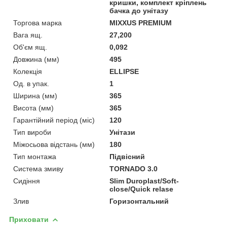
кришки, комплект кріплень
бачка до унітазу
Торгова марка
MIXXUS PREMIUM
Вага ящ.
27,200
Об'єм ящ.
0,092
Довжина (мм)
495
Колекція
ELLIPSE
Од. в упак.
1
Ширина (мм)
365
Висота (мм)
365
Гарантійний період (міс)
120
Тип вироби
Унітази
Міжосьова відстань (мм)
180
Тип монтажа
Підвісний
Система змиву
TORNADO 3.0
Сидіння
Slim Duroplast/Soft-
close/Quick relase
Злив
Горизонтальний
Приховати