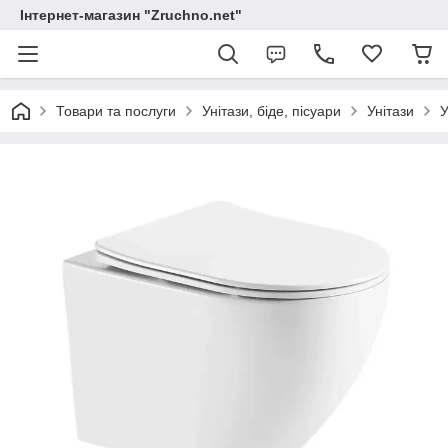
Інтернет-магазин "Zruchno.net"
Товари та послуги
Унітази, біде, пісуари
Унітази
У