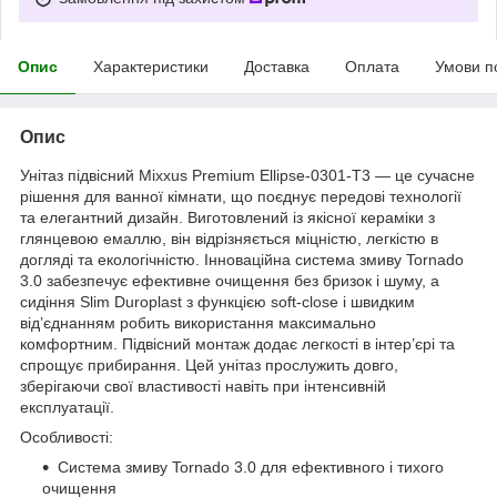
Опис
Характеристики
Доставка
Оплата
Умови п
Опис
Унітаз підвісний Mixxus Premium Ellipse-0301-T3 — це сучасне
рішення для ванної кімнати, що поєднує передові технології
та елегантний дизайн. Виготовлений із якісної кераміки з
глянцевою емаллю, він відрізняється міцністю, легкістю в
догляді та екологічністю. Інноваційна система змиву Tornado
3.0 забезпечує ефективне очищення без бризок і шуму, а
сидіння Slim Duroplast з функцією soft-close і швидким
від’єднанням робить використання максимально
комфортним. Підвісний монтаж додає легкості в інтер’єрі та
спрощує прибирання. Цей унітаз прослужить довго,
зберігаючи свої властивості навіть при інтенсивній
експлуатації.
Особливості:
Система змиву Tornado 3.0 для ефективного і тихого
очищення