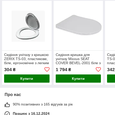
Сидіння унітазу з кришкою
Сидіння-кришка для
Сиді
ZERIX TS-03, пластикове,
унітазу Mixxus SEAT
TS-0
біле, ергономічне з легким
COVER BEVEL-2001 біле з
плас
монтажем (ZX5581)
мікроліфтом, швидке
Чехі
304
1 794
342
₴
₴
зняття, німецький бренд
Купити
Купити
Про нас
90% позитивних з 165 відгуків за рік
Працює з 16.12.2024