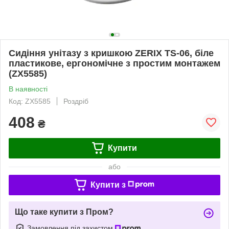
Сидіння унітазу з кришкою ZERIX TS-06, біле
пластикове, ергономічне з простим монтажем
(ZX5585)
В наявності
Код: ZX5585
Роздріб
408
₴
Купити
або
Купити з
Що таке купити з Пром?
Замовлення під захистом