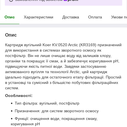
Опис
Характеристики
Доставка
Оплата
Умови п
Опис
Картридж вугільний Koer KV.0520 Arctic (KR3169) призначений
для використання в системах зворотного осмосу як
постфільтр. Він не лише очищає воду від залишків хлору,
органіки та покращує її смак, а й забезпечує коригування pH,
підвищуючи якість питної води. Завдяки застосуванню
активованого вугілля та технології Arctic, цей картридж
ідеально підходить для остаточного етапу фільтрації. Простий
в установці та сумісний з більшістю побутових фільтраційних
систем.
Особливості:
Тип фільтра: вугільний, постфільтр
Призначення: для систем зворотного осмосу
Функції: очищення води, покращення смаку,
коригування pH