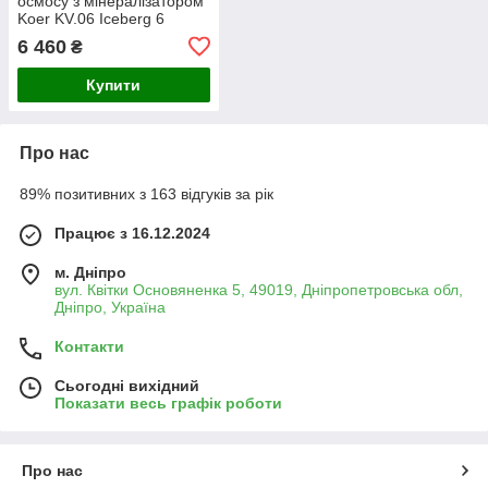
осмосу з мінералізатором
Koer KV.06 Iceberg 6
(KR3147), 6-ступенева, з
6 460
₴
баком 12 л
Купити
Про нас
89% позитивних з 163 відгуків за рік
Працює з 16.12.2024
м. Дніпро
вул. Квітки Основяненка 5, 49019, Дніпропетровська обл,
Дніпро, Україна
Контакти
Сьогодні вихідний
Показати весь графік роботи
Про нас