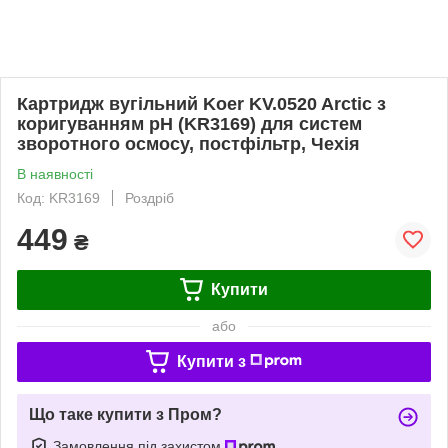
Картридж вугільний Koer KV.0520 Arctic з
коригуванням pH (KR3169) для систем
зворотного осмосу, постфільтр, Чехія
В наявності
Код: KR3169
Роздріб
449
₴
Купити
або
Купити з
Що таке купити з Пром?
Замовлення під захистом