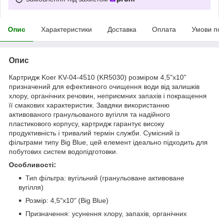
Опис
Характеристики
Доставка
Оплата
Умови п
Опис
Картридж Koer KV-04-4510 (KR5030) розміром 4,5"x10"
призначений для ефективного очищення води від залишків
хлору, органічних речовин, неприємних запахів і покращення
її смакових характеристик. Завдяки використанню
активованого гранульованого вугілля та надійного
пластикового корпусу, картридж гарантує високу
продуктивність і тривалий термін служби. Сумісний із
фільтрами типу Big Blue, цей елемент ідеально підходить для
побутових систем водопідготовки.
Особливості:
Тип фільтра: вугільний (гранульоване активоване
вугілля)
Розмір: 4,5"x10" (Big Blue)
Призначення: усунення хлору, запахів, органічних