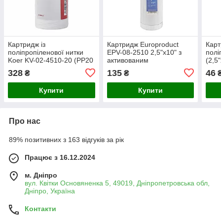
Картридж із
Картридж Europroduct
Карт
поліпропіленової нитки
EPV-08-2510 2,5"x10" з
полі
Koer KV-02-4510-20 (PP20
активованим
(2,5
4,5"x10") (KR5028)
гранульованим вугіллям
прот
328
135
46
₴
₴
для побутового очищення
води
Купити
Купити
Про нас
89% позитивних з 163 відгуків за рік
Працює з 16.12.2024
м. Дніпро
вул. Квітки Основяненка 5, 49019, Дніпропетровська обл,
Дніпро, Україна
Контакти