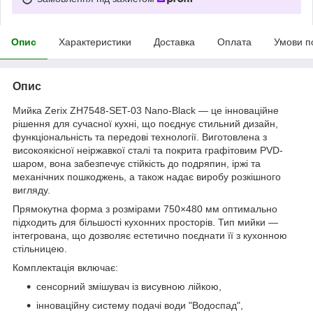
Опис
Характеристики
Доставка
Оплата
Умови п
Опис
Мийка Zerix ZH7548-SET-03 Nano-Black — це інноваційне
рішення для сучасної кухні, що поєднує стильний дизайн,
функціональність та передові технології. Виготовлена з
високоякісної неіржавкої сталі та покрита графітовим PVD-
шаром, вона забезпечує стійкість до подряпин, іржі та
механічних пошкоджень, а також надає виробу розкішного
вигляду.
Прямокутна форма з розмірами 750×480 мм оптимально
підходить для більшості кухонних просторів. Тип мийки —
інтегрована, що дозволяє естетично поєднати її з кухонною
стільницею.
Комплектація включає:
сенсорний змішувач із висувною лійкою,
інноваційну систему подачі води "Водоспад",