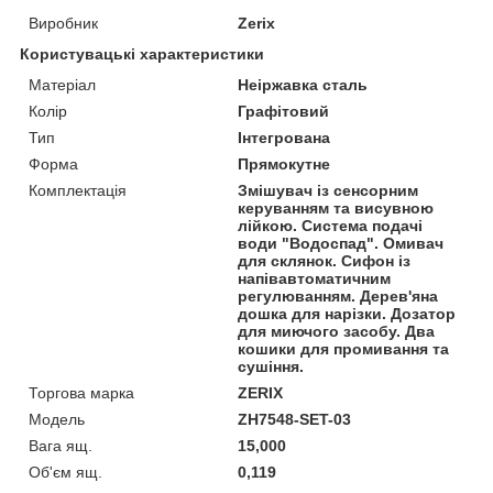
Виробник
Zerix
Користувацькі характеристики
Матеріал
Неіржавка сталь
Колір
Графітовий
Тип
Інтегрована
Форма
Прямокутне
Комплектація
Змішувач із сенсорним
керуванням та висувною
лійкою. Система подачі
води "Водоспад". Омивач
для склянок. Сифон із
напівавтоматичним
регулюванням. Дерев'яна
дошка для нарізки. Дозатор
для миючого засобу. Два
кошики для промивання та
сушіння.
Торгова марка
ZERIX
Мoдель
ZH7548-SET-03
Вага ящ.
15,000
Об'єм ящ.
0,119