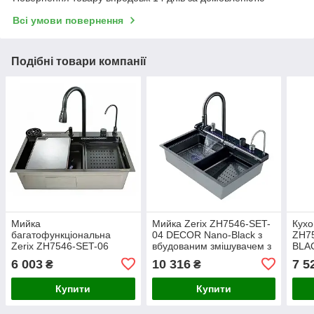
Всі умови повернення
Подібні товари компанії
Мийка
Мийка Zerix ZH7546-SET-
Кухо
багатофункціональна
04 DECOR Nano-Black з
ZH7
Zerix ZH7546-SET-06
вбудованим змішувачем з
BLAC
Micro Decor Graphite з
нерж. сталі (ZM5578),
зміш
6 003
10 316
7 5
₴
₴
вбудованим змішувачем з
прямокутна, графітова, 1
покр
нерж.сталі (ZM5587)
чаша, система
215
Купити
Купити