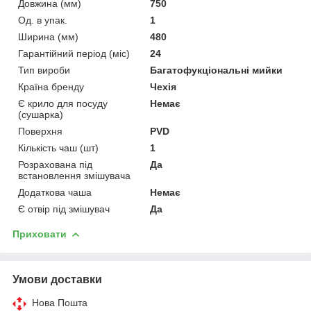
Довжина (мм)
750
Од. в упак.
1
Ширина (мм)
480
Гарантійний період (міс)
24
Тип вироби
Багатофукціональні мийки
Країна бренду
Чехія
Є крило для посуду
Немає
(сушарка)
Поверхня
PVD
Кількість чаш (шт)
1
Розрахована під
Да
встановлення змішувача
Додаткова чаша
Немає
Є отвір під змішувач
Да
Приховати
Умови доставки
Нова Пошта