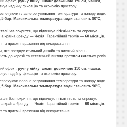
вий ефект,
ручну лійку
,
шланг довжиною 150 см
,
чашки
,
ечує надійну фіксацію та економію простору.
безпечуючи плавне регулювання температури та напору води.
0,5 бар
.
Максимальна температура води
становить
90°C
,
талі без покриття, що підвищує гігієнічність та спрощує
, а країна бренду —
Чехія
. Гарантійний термін —
60 місяців
.
т та приємні враження від використання.
и, яке поєднує стильний дизайн та високий рівень
кість до корозії та естетичний вигляд протягом багатьох років.
.
вий ефект,
ручну лійку
,
шланг довжиною 150 см
,
чашки
,
ечує надійну фіксацію та економію простору.
безпечуючи плавне регулювання температури та напору води.
0,5 бар
.
Максимальна температура води
становить
90°C
,
талі без покриття, що підвищує гігієнічність та спрощує
, а країна бренду —
Чехія
. Гарантійний термін —
60 місяців
.
т та приємні враження від використання.