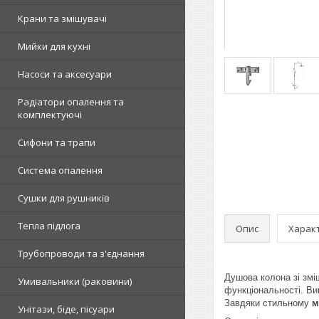
Крани та змішувачі
Мийки для кухні
Насоси та аксесуари
Радіатори опалення та
комплектуючі
Сифони та трапи
Система опалення
Сушки для рушників
Тепла підлога
Опис
Харак
Трубопроводи та з'єднання
Душова колона зі зм
Умивальники (раковини)
функціональності. Ви
Завдяки стильному
м
Унітази, біде, пісуари