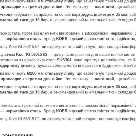
ики включають
Ø200 мм стельову лійку
, що забезпечує приємний дощо
 прокладки
та
тримач для лійки
. Тип монтажу —
настінний
, що забезп
учкове
керування та працює на основі
картриджа діаметром 35 мм
, за
имальний тиск
до
10 бар
, а рекомендований мінімальний тиск складає
ермостата, проте всі елементи виготовлені з високоякісної нержавіючої с
у —
нержавіюча сталь
. Бренд
KOER
відомий своєю якістю та надійністю
ну Koer KI-56015-02, ви отримуєте якісний продукт, що подарує комфор
ішувачем
Koer KI-56015-02
— це сучасне рішення для вашої ванної кімнат
готовлена з нержавіючої сталі
SUS304
, вона гарантує довговічність, стій
одерному
дизайну, душова колона легко впишеться в будь-який інтер'єр
ики включають
Ø200 мм стельову лійку
, що забезпечує приємний дощо
 прокладки
та
тримач для лійки
. Тип монтажу —
настінний
, що забезп
учкове
керування та працює на основі
картриджа діаметром 35 мм
, за
имальний тиск
до
10 бар
, а рекомендований мінімальний тиск складає
ермостата, проте всі елементи виготовлені з високоякісної нержавіючої с
у —
нержавіюча сталь
. Бренд
KOER
відомий своєю якістю та надійністю
ну Koer KI-56015-02, ви отримуєте якісний продукт, що подарує комфор
я замовлення