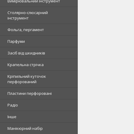
Вимірювальний інструмент
Столярно-слюсарний
інструмент
Фольга, пергамент
Парфуми
Засіб від шкидників
Крапельна стрічка
Кріпильний куточок
перфорований
Пластини перфоровані
Радіо
Інше
Манікюрний набір