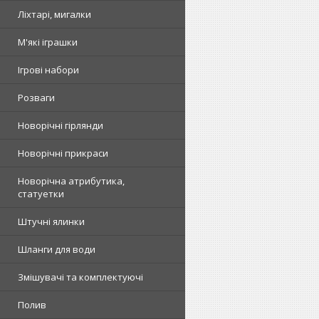
Ліхтарі, мигалки
М'які іграшки
Ігрові набори
Розваги
Новорічні гірлянди
Новорічні прикраси
Новорічна атрибутика,
статуетки
Штучні ялинки
Шланги для води
Змішувачі та комплектуючі
Полив