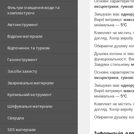
Основні характерист
ексцентрики
,
гумові
Фільтри очищення води та
комплектуючі
Змішувач має
однор
Виріб витримує
макс
Автоінструмент
мінімальна —
5°C
.
Комплект не містить т
Відрізні матеріали
догляд. Колір вироб
Обираючи душову коло
Відпочинок та туризм
Душова колона зі зм
Газоінструмент
функціональності. Ви
Завдяки стильному
м
Засоби захисту
Основні характерист
ексцентрики
,
гумові
Зварювальні матеріали
Змішувач має
однор
Виріб витримує
макс
Кріпильний інструмент
мінімальна —
5°C
.
Комплект не містить т
Шліфувальні матеріали
догляд. Колір вироб
Обираючи душову коло
Свердла
SDS матеріали
Інформація дл