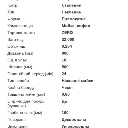
Колір
Сталевий
Тип
Накладна
Форма
Прямокутне
Комплектація
Мийка, сифон
Торгова марка
ZERIX
Вага ящ.
32,000
Об'єм ящ.
0,204
Довжина (мм)
800
Од. в упак.
10
Ширина (мм)
500
Гарантійний період (міс)
24
Тип вироби
Накладні мийки
Країна бренду
Чехія
Товщина мійки (мм)
0,60
Є крило для посуду
Да
(сушарка)
Глибина чаші (мм)
160
Поверхня
Декорована
Виконання
Універсальна