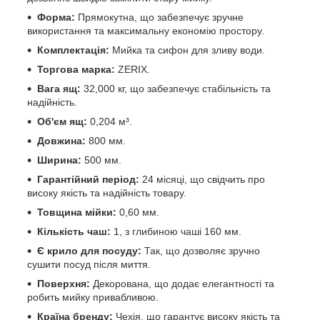
Форма:
Прямокутна, що забезпечує зручне
використання та максимальну економію простору.
Комплектація:
Мийка та сифон для зливу води.
Торгова марка:
ZERIX.
Вага ящ:
32,000 кг, що забезпечує стабільність та
надійність.
Об'єм ящ:
0,204 м³.
Довжина:
800 мм.
Ширина:
500 мм.
Гарантійний період:
24 місяці, що свідчить про
високу якість та надійність товару.
Товщина мійки:
0,60 мм.
Кількість чаш:
1, з глибиною чаші 160 мм.
Є крило для посуду:
Так, що дозволяє зручно
сушити посуд після миття.
Поверхня:
Декорована, що додає елегантності та
робить мийку привабливою.
Країна бренду:
Чехія, що гарантує високу якість та