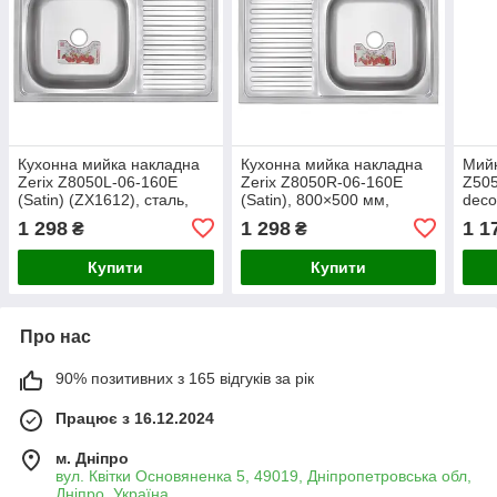
Кухонна мийка накладна
Кухонна мийка накладна
Мийк
Zerix Z8050L-06-160E
Zerix Z8050R-06-160E
Z505
(Satin) (ZX1612), сталь,
(Satin), 800×500 мм,
deco
800 мм, 1 чаша, матова, з
неіржавка сталь, 1 чаша,
квад
1 298
1 298
1 1
₴
₴
крилом для посуду
крила, матова поверхня
неір
Купити
Купити
Про нас
90% позитивних з 165 відгуків за рік
Працює з 16.12.2024
м. Дніпро
вул. Квітки Основяненка 5, 49019, Дніпропетровська обл,
Дніпро, Україна