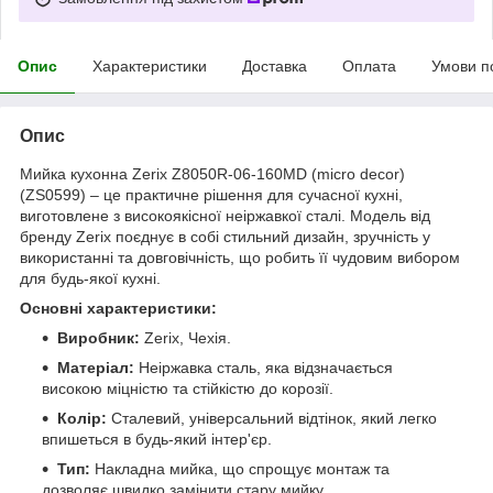
Опис
Характеристики
Доставка
Оплата
Умови п
Опис
Мийка кухонна Zerix Z8050R-06-160MD (micro decor)
(ZS0599) – це практичне рішення для сучасної кухні,
виготовлене з високоякісної неіржавкої сталі. Модель від
бренду Zerix поєднує в собі стильний дизайн, зручність у
використанні та довговічність, що робить її чудовим вибором
для будь-якої кухні.
Основні характеристики:
Виробник:
Zerix, Чехія.
Матеріал:
Неіржавка сталь, яка відзначається
високою міцністю та стійкістю до корозії.
Колір:
Сталевий, універсальний відтінок, який легко
впишеться в будь-який інтер'єр.
Тип:
Накладна мийка, що спрощує монтаж та
дозволяє швидко замінити стару мийку.