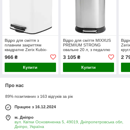
Відро для сміття з
Відро для сміття MIXXUS
Відр
плавним закриттям
PREMIUM STRONG
Zeri
квадратне Zerix Kubix-
овальне 20 л, з педаллю
круг
TC0106 White 6 л (колір
та плавним закриттям,
чор
966
3 105
2 7
₴
₴
білий) (ZX6109)
нержавіюча сталь
SUS410,
Купити
Купити
брашоване,антипалець
Про нас
89% позитивних з 163 відгуків за рік
Працює з 16.12.2024
м. Дніпро
вул. Квітки Основяненка 5, 49019, Дніпропетровська обл,
Дніпро, Україна