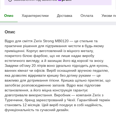
Опис
Характеристики
Доставка
Оплата
Умови п
Опис
Відро для сміття Zerix Strong MB0120 — це стильне та
практичне рішення для підтримання чистоти в будь-якому
приміщенні. Корпус виготовлений із міцного металу,
покритого білою фарбою, що не лише надає виробу
естетичного вигляду, а й захищає його від корозії та зносу.
Завдяки об’єму 20 літрів воно ідеально підходить для кухонь,
ванних кімнат чи офісів. Виріб оснащений зручною педаллю,
яка дозволяє відкривати кришку без дотику руками — це
важливо для дотримання гігієни. Кришка щільно прилягає, що
запобігає розповсюдженню запахів. Відро має підлогове
встановлення, а його міцна конструкція гарантує
довготривале використання. Виробник — компанія Zerix з
Туреччини, бренд зареєстрований у Чехії. Гарантійний термін
становить 12 місяців. Цей виріб поєднує в собі надійність,
функціональність та сучасний дизайн.