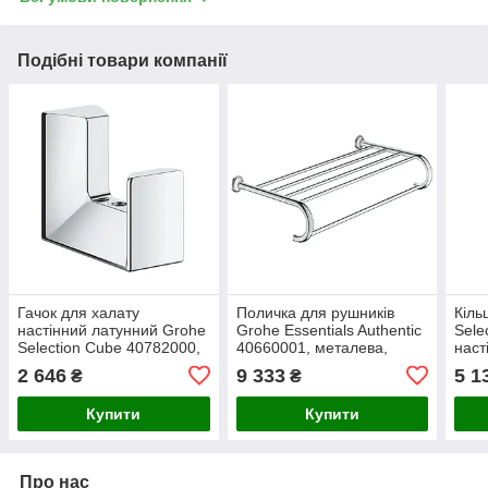
Подібні товари компанії
Гачок для халату
Поличка для рушників
Кіль
настінний латунний Grohe
Grohe Essentials Authentic
Sele
Selection Cube 40782000,
40660001, металева,
наст
глянсовий хром, з
настінна, хромована,
хром
2 646
9 333
5 1
₴
₴
технологіями QuickFix і
глянцева, 542×279×121
Німе
StarLight, Німеччина
мм, Німеччина
Купити
Купити
Про нас