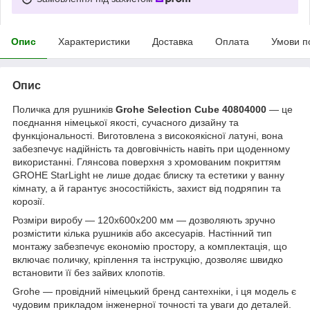
Опис
Характеристики
Доставка
Оплата
Умови п
Опис
Поличка для рушників
Grohe Selection Cube 40804000
— це
поєднання німецької якості, сучасного дизайну та
функціональності. Виготовлена з високоякісної латуні, вона
забезпечує надійність та довговічність навіть при щоденному
використанні. Глянсова поверхня з хромованим покриттям
GROHE StarLight не лише додає блиску та естетики у ванну
кімнату, а й гарантує зносостійкість, захист від подряпин та
корозії.
Розміри виробу — 120х600х200 мм — дозволяють зручно
розмістити кілька рушників або аксесуарів. Настінний тип
монтажу забезпечує економію простору, а комплектація, що
включає поличку, кріплення та інструкцію, дозволяє швидко
встановити її без зайвих клопотів.
Grohe — провідний німецький бренд сантехніки, і ця модель є
чудовим прикладом інженерної точності та уваги до деталей.